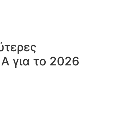
ύτερες
Α για το 2026