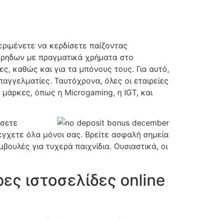
περιμένετε να κερδίσετε παίζοντας
έρηδων με πραγματικά χρήματα στο
ς, καθώς και για τα μπόνους τους. Για αυτό,
αγγελματίες. Ταυτόχρονα, όλες οι εταιρείες
άρκες, όπως η Microgaming, η IGT, και
άσετε
λέγχετε όλα μόνοι σας. Βρείτε ασφαλή σημεία
ουλές για τυχερά παιχνίδια. Ουσιαστικά, οι
ες ιστοσελίδες online