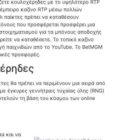
αίζετε κουλοχέρηδες με το υψηλότερο RTP
 έμπειρο καζίνο RTP μέσω πολλών
ι παίκτες πρέπει να καταθέσουν
μπόνους που προσφέρεται προσφέρει μια
ι στοιχηματισμού για τα μπόνους αποδοχής
ρείτε να καταθέσετε. Το τοπικό καζίνο
γή παιχνιδιών από το YouTube. Το BetMGM
ατικές προσφορές.
χέρηδες
τες θα πρέπει να περιμένουν μια σειρά από
με έγκυρες γεννήτριες τυχαίας ύλης (RNG)
οτελούν τη βάση του κόσμου των online
πα και να