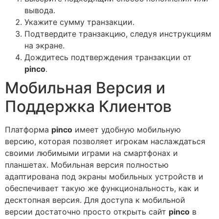
вывода.
Укажите сумму транзакции.
Подтвердите транзакцию, следуя инструкциям
на экране.
Дождитесь подтверждения транзакции от
pinco
.
Мобильная Версия и
Поддержка Клиентов
Платформа
pinco
имеет удобную мобильную
версию, которая позволяет игрокам наслаждаться
своими любимыми играми на смартфонах и
планшетах. Мобильная версия полностью
адаптирована под экраны мобильных устройств и
обеспечивает такую же функциональность, как и
десктопная версия. Для доступа к мобильной
версии достаточно просто открыть сайт
pinco
в