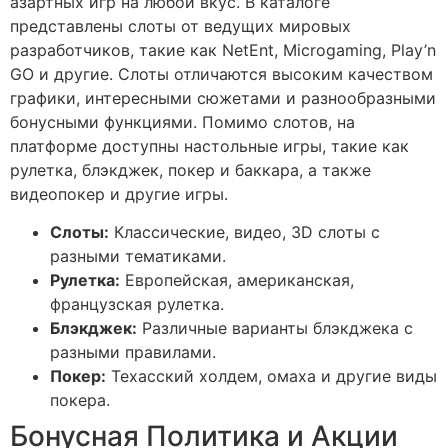
азартных игр на любой вкус. В каталоге
представлены слоты от ведущих мировых
разработчиков, такие как NetEnt, Microgaming, Play’n
GO и другие. Слоты отличаются высоким качеством
графики, интересными сюжетами и разнообразными
бонусными функциями. Помимо слотов, на
платформе доступны настольные игры, такие как
рулетка, блэкджек, покер и баккара, а также
видеопокер и другие игры.
Слоты:
Классические, видео, 3D слоты с
разными тематиками.
Рулетка:
Европейская, американская,
французская рулетка.
Блэкджек:
Различные варианты блэкджека с
разными правилами.
Покер:
Техасский холдем, омаха и другие виды
покера.
Бонусная Политика и Акции