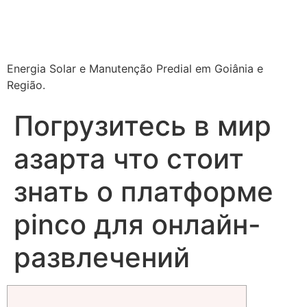
Energia Solar e Manutenção Predial em Goiânia e
Região.
Погрузитесь в мир
азарта что стоит
знать о платформе
pinco для онлайн-
развлечений