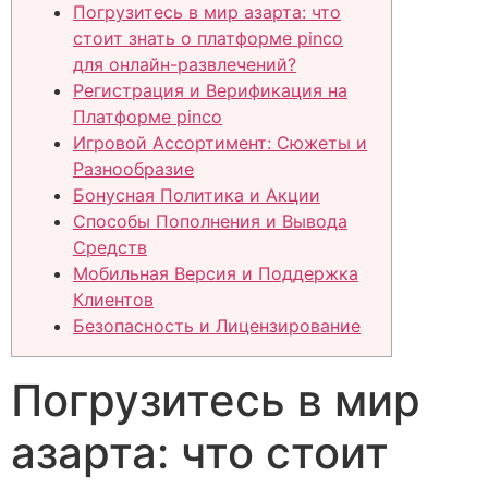
Погрузитесь в мир азарта: что
стоит знать о платформе pinco
для онлайн-развлечений?
Регистрация и Верификация на
Платформе pinco
Игровой Ассортимент: Сюжеты и
Разнообразие
Бонусная Политика и Акции
Способы Пополнения и Вывода
Средств
Мобильная Версия и Поддержка
Клиентов
Безопасность и Лицензирование
Погрузитесь в мир
азарта: что стоит