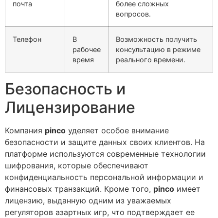
почта
более сложных
вопросов.
Телефон
В
Возможность получить
рабочее
консультацию в режиме
время
реального времени.
Безопасность и
Лицензирование
Компания
pinco
уделяет особое внимание
безопасности и защите данных своих клиентов. На
платформе используются современные технологии
шифрования, которые обеспечивают
конфиденциальность персональной информации и
финансовых транзакций. Кроме того,
pinco
имеет
лицензию, выданную одним из уважаемых
регуляторов азартных игр, что подтверждает ее