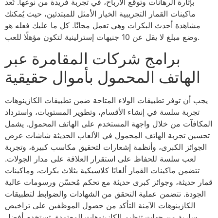
بإثارة الرهانات وتوقع الأرباح، في تجربة فريدة من نوعها.
تُعد
ماكينات القمار التجريبية الخيار الأمثل للمبتدئين، حيث يُمكنك
مشاهدة أحدث البكرات وهي تعمل مجانًا. كل ما عليك فعله هو
وضع مبلغ لا يقل عن 10 جنيهات إسترلينية لتكون مؤهلًا للعب.
برامج شركات المقامرة عبر
الهاتف المحمول بأموال حقيقية
يجب أن توفر تطبيقات الولاء المتاحة ضمن تطبيقات الكازينوهات
تجربة سلسة في إنشاء الأقسام، وتطوير المستويات، واسترداد
المكافآت من خلال واجهة المستخدم على الهاتف المحمول. يشمل
تحسين تجربة الهاتف المحمول في الألعاب الحديثة شاشات عرض
الجوائز الكبرى، وأنظمة إشعارات لتحقيق مكاسب كبيرة، وتجربة
لعب سلسة للحفاظ على استقرار العلاقة على مدار الجولات.
تتضمن ماكينات القمار ألعابًا كلاسيكية بثلاث بكرات، وماكينات
قمار حديثة، وجوائز كبرى حديثة مع تحكم مُحسّن ورسومات عالية
الجودة. تتضمن عملية التحقق من الشهادات والضوابط لتطبيقات
الكازينوهات الآمنة التأكد من حصول الموظفين على تراخيص
سارية من جهات تنظيم الكازينوهات المعتمدة. تستخدم أفضل