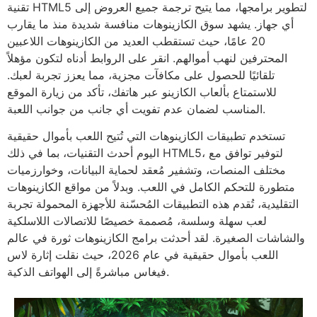
تقنية HTML5 لتطوير برامجها، مما يتيح ترجمة جميع العروض إلى
أي جهاز. يشهد سوق الكازينوهات منافسة شديدة منذ ما يقارب
20 عامًا، حيث تستقطب العديد من الكازينوهات اللاعبين
المحترفين لنهب أموالهم. انقر على الروابط أدناه لتكون مؤهلاً
تلقائيًا للحصول على مكافآت مجزية، مما يعزز تجربة لعبك.
للاستمتاع بألعاب الكازينو عبر هاتفك، تأكد من زيارة الموقع
المناسب لضمان عدم تفويت أي جانب من جوانب اللعبة.
تستخدم تطبيقات الكازينوهات التي تُتيح اللعب بأموال حقيقية
اليوم أحدث التقنيات، بما في ذلك HTML5، لتوفير توافق مع
مختلف المنصات، وتشفير مُعقد لحماية البيانات، وخوارزميات
متطورة للتحكم الكامل في اللعب. وبدلاً من مواقع الكازينوهات
التقليدية، تُقدم هذه التطبيقات المُحسّنة للأجهزة المحمولة تجربة
لعب سهلة وسلسة، مُصممة خصيصًا للاتصالات اللاسلكية
والشاشات الصغيرة. لقد أحدثت برامج الكازينوهات ثورة في عالم
اللعب بأموال حقيقية في عام 2026، حيث نقلت إثارة لاس
فيغاس مباشرةً إلى الهواتف الذكية.