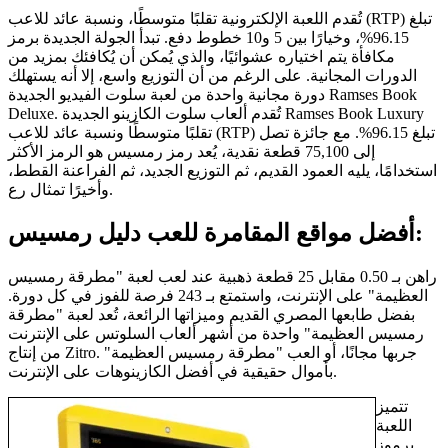
تُقدم اللعبة الإلكترونية تقلبًا متوسطًا، ونسبة عائد للاعب (RTP) تبلغ
96.15%، وخيارًا بين 5 و10 خطوط دفع. تبدأ الجولة الجديدة برمز
مكافأة يتم اختياره عشوائيًا، والذي يُمكن أن يُكافئك بمزيد من
الدورات المجانية. على الرغم من أن التوزيع واسع، إلا أنه يستهلك
دورة مجانية واحدة من لعبة سلوت الفيديو الجديدة Ramses Book
Deluxe. تُقدم ألعاب سلوت الكازينو الجديدة Ramses Book Luxury
تقلبًا متوسطًا ونسبة عائد للاعب (RTP) تبلغ 96.15%. مع جائزة تصل
إلى 75,100 قطعة نقدية، يُعد رمز رمسيس هو الرمز الأكثر
استخدامًا، يليه العمود القديم، ثم التوزيع الجديد، ثم الفراعنة القطط،
وأخيرًا تمثال رع.
أفضل مواقع المقامرة للعب دليل رمسيس:
راهن بـ 0.50 مقابل 25 قطعة ذهبية عند لعب لعبة "مطرقة رمسيس
العظيمة" على الإنترنت، واستمتع بـ 243 فرصة للفوز في كل دورة.
بفضل طابعها المصري القديم وميزاتها الرائعة، تُعد لعبة "مطرقة
رمسيس العظيمة" واحدة من أشهر ألعاب السلوتس على الإنترنت
من إنتاج Zitro. جربها مجانًا، أو العب "مطرقة رمسيس العظيمة"
بأموال حقيقية في أفضل الكازينوهات على الإنترنت.
تتميز
اللعبة
برموز