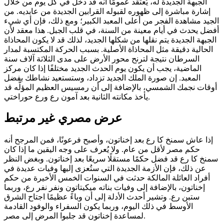
الجبهة الجديدة له، يُعتقد عمومًا أنه قد دخل في كل يوم من خلال
إشارة مباشرة إلى ظهوره لقبوله القرابين الجديدة من عابديه. من
الجيد مشاهدة الفجر من أعلى المعبد الكبير؛ ومع ذلك، فإن أي شيء
أفضل يحدث في أيام معينة من السنة، في قلب الجبل. هذا معقد لأن
الجبهة الجديدة يتم نقلها من شكلها الجديد، لذلك قد لا يكون المحاذاة
الحالية دقيقة مثل المحاذاة الأصلية. بسبب الحركة المكتسبة لمدار
السرطان نتيجة لترنح محور الأرض على مدى الثلاثة آلاف سنة
الماضية، يجب أن يكون يوم الحدث الجديد مختلفًا إذا كان مركز
المعبد. إن صورة الملك الجديد تزداد، وستستعيد نشاطك بفضل
أوقات نجمك الشمسي، بالإضافة إلى أن رمسيس العظيم المؤلَّه قد
يأخذ مكانته الثانية بعد آمون رع ورع حوراختي.
عرض مصري غير مرتبط
إذا عاش سمنخ كا رع بعد إخناتون، وأصبح فرعونًا، فمن المرجح أنه
حكم مصر لأقل من عام. ولا يُعرف على وجه اليقين ما إذا كان
سمنخ كا رع قد فضل حكمًا مستقلًا سريعًا بعد إخناتون. وبغض النظر
عن ذلك، فإن الأزمة الجديدة التي ستُعزى إليها وفيات عديدة في
أفراد العائلة المالكة حدثت في السنوات الخمس الأخيرة من حكم
إخناتون، بالإضافة إلى وفيات بناته ميكيتاتون ونفر نفر رع، وربما
ستبن رع. وتشير أحدث الأدلة إلى أن وباءً عظيمًا اجتاح الشرق
الأوسط في ذلك اليوم، وربما يكون السفراء والوفود القادمة
لمساعدة إخناتون قد جلبوا المرض إلى مصر.