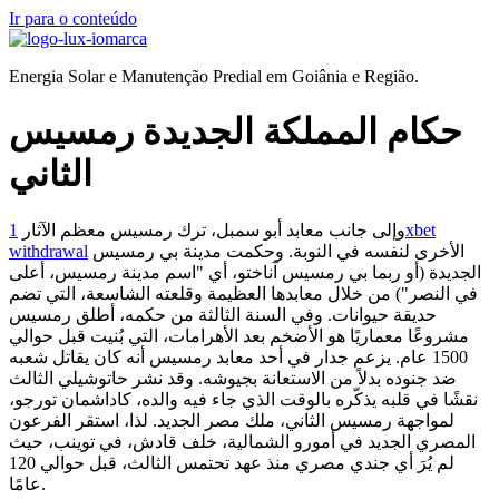
Ir para o conteúdo
Energia Solar e Manutenção Predial em Goiânia e Região.
حكام المملكة الجديدة رمسيس
الثاني
وإلى جانب معابد أبو سمبل، ترك رمسيس معظم الآثار
1xbet
الأخرى لنفسه في النوبة. وحكمت مدينة بي رمسيس
withdrawal
الجديدة (أو ربما بي رمسيس آناختو، أي "اسم مدينة رمسيس، أعلى
في النصر") من خلال معابدها العظيمة وقلعته الشاسعة، التي تضم
حديقة حيوانات. وفي السنة الثالثة من حكمه، أطلق رمسيس
مشروعًا معماريًا هو الأضخم بعد الأهرامات، التي بُنيت قبل حوالي
1500 عام.
يزعم جدار في أحد معابد رمسيس أنه كان يقاتل شعبه
ضد جنوده بدلاً من الاستعانة بجيوشه. وقد نشر حاتوشيلي الثالث
نقشًا في قلبه يذكّره بالوقت الذي جاء فيه والده، كاداشمان تورجو،
لمواجهة رمسيس الثاني، ملك مصر الجديد. لذا، استقر الفرعون
المصري الجديد في أمورو الشمالية، خلف قادش، في توينب، حيث
لم يُرَ أي جندي مصري منذ عهد تحتمس الثالث، قبل حوالي 120
عامًا.