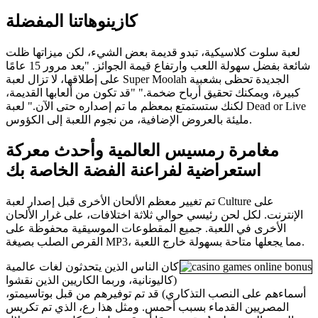
كازينوهاتنا المفضلة
لعبة سلوت كلاسيكية، تبدو قديمة بعض الشيء، لكن ميزاتها ظلت
شائعة بفضل سهولة اللعب وارتفاع قيمة الجوائز. "بعد مرور 15 عامًا
على إطلاقها، لا تزال لعبة Super Moolah الجديدة تحظى بشعبية
كبيرة، ويمكنك تحقيق أرباح ضخمة." "قد تكون من ألعابها القديمة،
لكنك ستستمتع بمعظم ما تم إصداره حتى الآن." لعبة Dead or Live
مليئة بالعروض الإضافية، من نجوم اللعبة إلى الكؤوس.
مغامرة رمسيس العالمية وأحدث معركة
استعراضية لفراعنة الفضة الخاصة بك
تم تغيير معظم الألحان الأخرى قبل إصدار لعبة Culture على
الإنترنت. لكل لحن رئيسي حوالي ثلاثة اختلافات، على غرار الألحان
الأخرى في اللعبة. جميع المقطوعات الموسيقية محفوظة على
القرص الصلب بصيغة MP3، مما يجعلها متاحة بسهولة خارج اللعبة.
كان الناس الذين يتحدثون لغات عالمية
(كاليونانية، وربما الكاريين الذين نقشوا
أسماءهم على النصب التذكاري) قد تم توفيرهم من قبل بوتاسيمتو،
المصريين القدماء بسبب أحمس. ومثل هذا رع، الذي تم تكريس