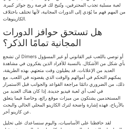
لعبة مسلية تجذب المحترفين، وتُتيح لك فرصة ربح جوائز كبيرة.
من المهم فهم ما يُؤدي إلى الدورات المجانية، لأنها تختلف باختلاف
الكازينوهات.
هل تستحق حوافز الدورات
المجانية تمامًا الذكر؟
لن تشجع Dimers أو توصي باللعب غير القانوني أو غير المسؤول
بأي شكل من الأشكال. بالنسبة للأفراد الذين يفكرون في مشاهدة
العديد من الإعلانات، قد يطيلون وقت متعتهم. بهذه الطريقة،
يمكنهم التحكم في أموالهم والوقت الذي يقضونه في اللعب. مع
ذلك، من الضروري دائمًا مراجعة القواعد والجوانب قبل الاستمرار
في لعب أي لعبة فيديو جديدة. إذا كان هناك العديد من
المستخدمين يشتكون من ميزات موقع رائع، وخاصةً فيما يتعلق
بالأرباح، فهذه إشارة واضحة لترك الكازينو المحلي الحالي والبحث
عن كازينو آخر.
لقد حافظنا على الأساسيات، واليوم سنساعدك على تحليل