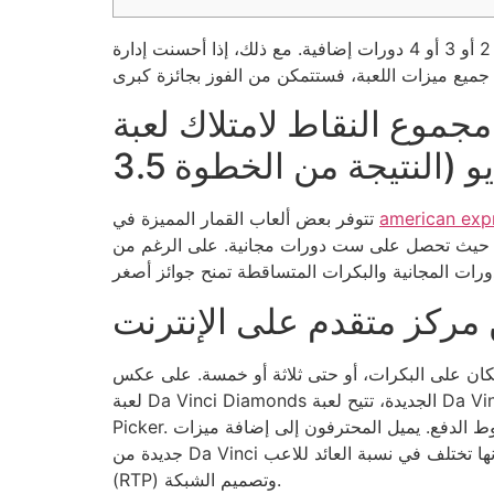
مع ذلك، إذا أحسنت إدارة
مجموع النقاط لامتلاك لعبة Da Vinci Significant من خلال أعلى 5 نقاط في لعبة
american exp
تتوفر بعض ألعاب القمار المميزة في
 ميزة مكافأة الدورات المجانية، حيث تحصل على ست دورات مجانية. على الرغم من
مركز متقدم على الإنترنت
 مكان على البكرات، أو حتى ثلاثة أو خمسة. على عكس
لعبة Da Vinci Diamonds الجديدة، تتيح لعبة Da Vinci Diamonds Masterworks للاعبين اختيار أحد رموز Bonus Spread الثلاثة باستخدام أداة Masterworks Gallery
Picker. تدفع الرموز المميزة ما بين 10 إلى 50 ضعف الرهان الأساسي. كما توفر هذه اللعبة شبكة 5×3، مما يضاعف عدد خطوط الدفع. يميل المحترفون إلى إضافة ميزات
جديدة من Da Vinci أو بعض الكنوز الملونة إلى الدورات المجانية. على الرغم من أن هذه الألعاب من نفس المطور وتتشابه في التصميم، إلا أنها تختلف في نسبة العائد للاعب
(RTP) وتصميم الشبكة.