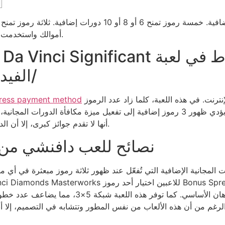
أموالك واستخدمت جميع ميزات اللعبة، فستتمكن من الفوز بجائزة كبرى.
الفيديو (النتيجة من الخطوة 3.5/
الكازينوهات التقليدية، وقد بدأت تُطرح على الإنترنت. في هذه اللعبة، كلما زاد عدد الرموز
ress payment method
الإضافية، زادت فرص الحصول على دورات مجانية. يؤدي ظهور 3 رموز إضافية إلى تفعيل
أنها لا تقدم جوائز كبرى، إلا أن الدورات المجانية والبكرات المتساقطة تمنح جوائز أصغر.
نصائح للعب دافنشي من 
ت المجانية الإضافية التي تُفعّل عند ظهور ثلاثة رموز مبعثرة في أي