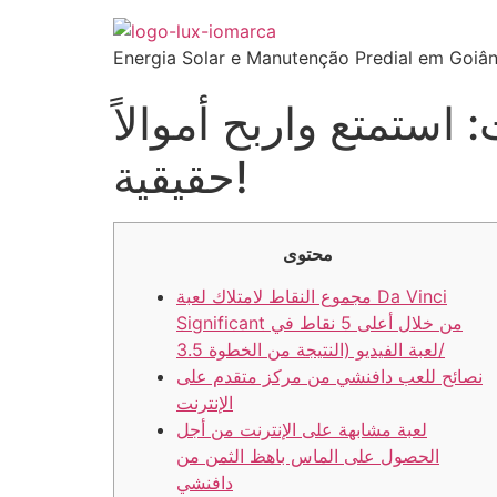
Energia Solar e Manutenção Predial em Goiân
استمتع واربح أموالاً
حقيقية!
محتوى
مجموع النقاط لامتلاك لعبة Da Vinci
Significant من خلال أعلى 5 نقاط في
لعبة الفيديو (النتيجة من الخطوة 3.5/
نصائح للعب دافنشي من مركز متقدم على
الإنترنت
لعبة مشابهة على الإنترنت من أجل
الحصول على الماس باهظ الثمن من
دافنشي