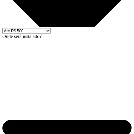
Onde será instalado?