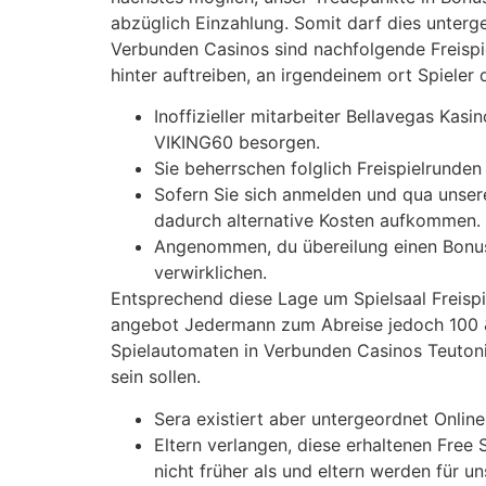
abzüglich Einzahlung. Somit darf dies unterge
Verbunden Casinos sind nachfolgende Freispiel
hinter auftreiben, an irgendeinem ort Spieler
Inoffizieller mitarbeiter Bellavegas Ka
VIKING60 besorgen.
Sie beherrschen folglich Freispielrunde
Sofern Sie sich anmelden und qua unser
dadurch alternative Kosten aufkommen.
Angenommen, du übereilung einen Bonus
verwirklichen.
Entsprechend diese Lage um Spielsaal Freispi
angebot Jedermann zum Abreise jedoch 100 & 
Spielautomaten in Verbunden Casinos Teutonia
sein sollen.
Sera existiert aber untergeordnet Onlin
Eltern verlangen, diese erhaltenen Free
nicht früher als und eltern werden für un