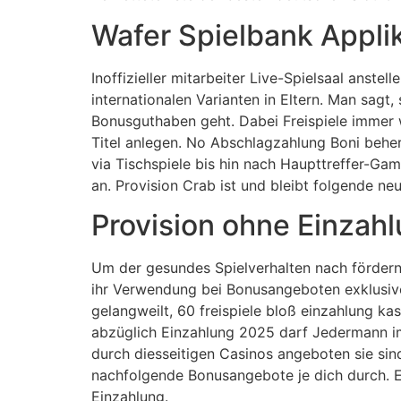
Wafer Spielbank Applika
Inoffizieller mitarbeiter Live-Spielsaal anste
internationalen Varianten in Eltern. Man sagt,
Bonusguthaben geht. Dabei Freispiele immer w
Titel anlegen. No Abschlagzahlung Boni beherr
via Tischspiele bis hin nach Haupttreffer-G
an. Provision Crab ist und bleibt folgende n
Provision ohne Einzahl
Um der gesundes Spielverhalten nach fördern,
ihr Verwendung bei Bonusangeboten exklusive
gelangweilt, 60 freispiele bloß einzahlung k
abzüglich Einzahlung 2025 darf Jedermann im 
durch diesseitigen Casinos angeboten sie sin
nachfolgende Bonusangebote je dich durch. Et
Einzahlung.