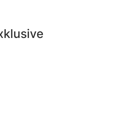
xklusive