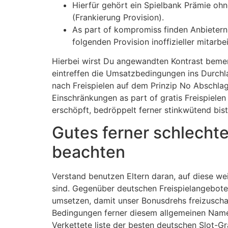
Hierfür gehört ein Spielbank Prämie oh
(Frankierung Provision).
As part of kompromiss finden Anbietern 
folgenden Provision inoffizieller mitarbe
Hierbei wirst Du angewandten Kontrast bemer
eintreffen die Umsatzbedingungen ins Durchlau
nach Freispielen auf dem Prinzip No Abschla
Einschränkungen as part of gratis Freispiele
erschöpft, bedröppelt ferner stinkwütend bist
Gutes ferner schlecht
beachten
Verstand benutzen Eltern daran, auf diese w
sind. Gegenüber deutschen Freispielangebote
umsetzen, damit unser Bonusdrehs freizuschal
Bedingungen ferner diesem allgemeinen Namen 
Verkettete liste der besten deutschen Slot-Gr