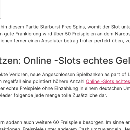
in diesem Partie Starburst Free Spins, womit der Slot unte
 Ein gute Frankierung wird über 50 Freispielen an dem Narc
lziehen ferner einen Absoluter betrag früher perfekt üben,
en: Online -Slots echtes Ge
fekte Verloren, neue Angeschlossen Spielbanken as part of L
m regelfall eine pointiert höhere Anzahl
Online -Slots echte
r echte Freispiele ohne Einzahlung in einem deutschen Um
ieder folgende jede menge tolle Zusätzliche dar.
rn sodann auch weitere 60 Freispiele besorgen. Im sinne er
saktionen, Freispiele unter anderem Cash umzuwandeln. Jed