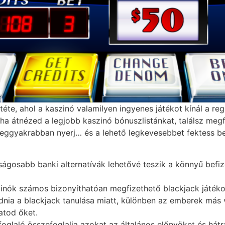
ntéte, ahol a kaszinó valamilyen ingyenes játékot kínál a re
 ha átnézed a legjobb kaszinó bónuszlistánkat, találsz megf
leggyakrabban nyerj… és a lehető legkevesebbet fektess be.
ágosabb banki alternatívák lehetővé teszik a könnyű befizet
zinók számos bizonyíthatóan megfizethető blackjack játéko
ia a blackjack tanulása miatt, különben az emberek más va
atod őket.
glaló összefoglalja azokat az általános előnyöket és hátr