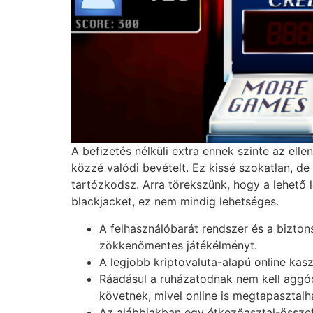
A befizetés nélküli extra ennek szinte az elle
közzé valódi bevételt. Ez kissé szokatlan, de
tartózkodsz. Arra törekszünk, hogy a lehető 
blackjacket, ez nem mindig lehetséges.
A felhasználóbarát rendszer és a biztons
zökkenőmentes játékélményt.
A legjobb kriptovaluta-alapú online kas
Ráadásul a ruházatodnak nem kell aggódn
követnek, mivel online is megtapasztalh
Az alábbiakban egy étkezőasztal-összefo