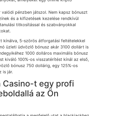
kár valódi pénzben játszol. Nem kapsz bónuszt
színek és a kifizetések kezelése rendkívül
tanulási titkosítással és szabványokkal
tokat.
 kínálva, 5-szörös átforgatási feltételekkel
nó üzleti üdvözlő bónusz akár 3100 dollárt is
indegyikéhez 1000 dolláros maximális bónusz
 kiváló 100%-os visszatérítést kínál az első,
dvözlő bónusz 750 dollárig, egy 125%-os
is jár.
n Casino-t egy profi
eboldallá az Ön
egtalálhatja a megfelelő utat a blackjackhez