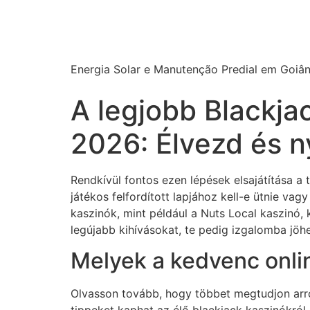
Energia Solar e Manutenção Predial em Goiân
A legjobb Blackjac
2026: Élvezd és n
Rendkívül fontos ezen lépések elsajátítása a 
játékos felfordított lapjához kell-e ütnie vag
kaszinók, mint például a Nuts Local kaszinó, k
legújabb kihívásokat, te pedig izgalomba jöhe
Melyek a kedvenc onlin
Olvasson tovább, hogy többet megtudjon arról