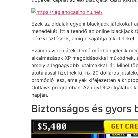
tippeket kaphat az élő blackjack kaszinókról.
Ezek az oldalak egyéni blackjack játékokat aj
menedékét, itt a teendő az online blackjack 
pénzvesztésnek, amíg elsajátítja a köteleket.
Számos videojáték demó módban jelenik meg, 
alkalmazások XP megoldásokkal működnek, aho
amely a legnagyobb jutalmakkal jár. Minél töb
átutalással fizetnek ki, fix 20 dolláros juta
promóció lesz, amelyek kifejezetten a kriptop
Outlaws programban. Az ügyfélszolgálatuk ké
napján.
Biztonságos és gyors 