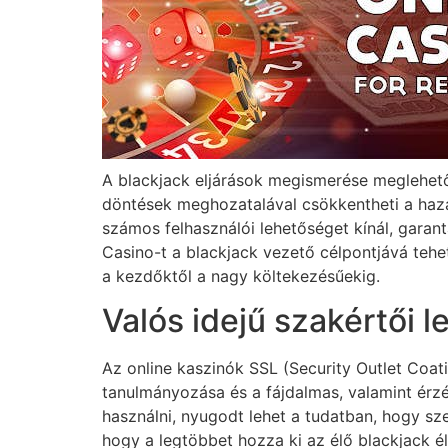
A blackjack eljárások megismerése meglehetős
döntések meghozatalával csökkentheti a hazai
számos felhasználói lehetőséget kínál, garan
Casino-t a blackjack vezető célpontjává tehe
a kezdőktől a nagy költekezésűekig.
Valós idejű szakértői 
Az online kaszinók SSL (Security Outlet Coat
tanulmányozása és a fájdalmas, valamint érz
használni, nyugodt lehet a tudatban, hogy sz
hogy a legtöbbet hozza ki az élő blackjack é