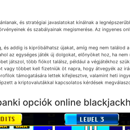
ánlanak, és stratégiai javaslatokat kínálnak a legnépszerű
törvényeinek és szabályainak megismerése. Az ingyenes onl
és addig is kipróbálhatsz újakat, amíg meg nem találod a
l az egységes játék új dolgokat, előnyöket hoz, ha nem r
bet játszol, több fiókot találsz, például a végjátékhoz sz
lékot vagy többet kell fizetniük öt napra, hogy átvegyék az 
rofilok támogatására lettek kifejlesztve, valamint heti in
pzett a kriptovalutákkal kapcsolatos kérdések megválaszo
banki opciók online blackjack