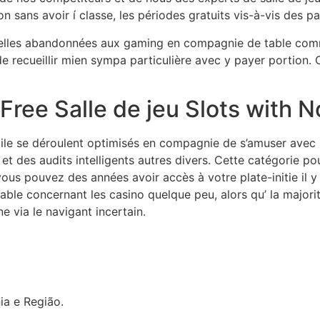
on sans avoir í classe, les périodes gratuits vis-à-vis des pa
 celles abandonnées aux gaming en compagnie de table com
e recueillir mien sympa particulière avec y payer portion. 
 Free Salle de jeu Slots with
tile se déroulent optimisés en compagnie de s’amuser avec 
t des audits intelligents autres divers. Cette catégorie pou
vous pouvez des années avoir accès à votre plate-initie il y 
iable concernant les casino quelque peu, alors qu’ la major
e via le navigant incertain.
ia e Região.