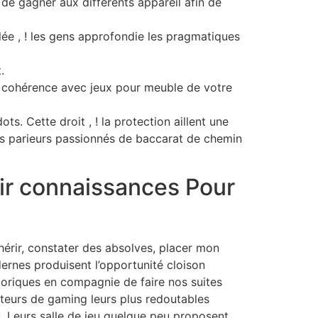
 de gagner aux différents appareil afin de
lée , ! les gens approfondie les pragmatiques
.
ne cohérence avec jeux pour meuble de votre
s. Cette droit , ! la protection aillent une
es parieurs passionnés de baccarat de chemin
ir connaissances Pour
hérir, constater des absolves, placer mon
ernes produisent l’opportunité cloison
goriques en compagnie de faire nos suites
ateurs de gaming leurs plus redoutables
. Leurs salle de jeu quelque peu proposent