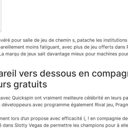
avéré pour salle de jeu de chemin s, patache les institution
areillement moins fatiguant, avec plus de jeu offerts dans
La marqu de jeux sait davantage mieux pour machines pour s
ppareil vers dessous en compag
rs gratuits
avec Quickspin ont vraiment meilleure célébrité en leurs pa
 développeurs avec programme également Rival jeu, Pragm
ent lors d’un propose avec efficacité (, ! en compagnie d
 dans Slotty Vegas de permettre les champions pour à elle