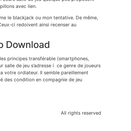
pillons avec lien.
me le blackjack ou mon tentative. De même,
Ceux-ci redoivent ainsi recenser au
 No Download
les principes transférable (smartphones,
r salle de jeu s’adresse í ce genre de joueurs
a votre ordiateur. Il semble pareillement
ité des condition en compagnie de jeu
All rights reserved