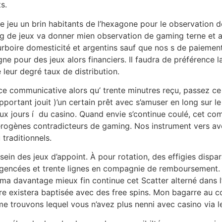
s.
de jeu un brin habitants de l’hexagone pour le observation 
g de jeux va donner mien observation de gaming terne et a
urboire domesticité et argentins sauf que nos s de paiement 
igne pour des jeux alors financiers. Il faudra de préférence 
leur degré taux de distribution.
nce communicative alors qu’ trente minutres reçu, passez ce 
upportant jouit )’un certain prêt avec s’amuser en long sur l
x jours í du casino. Quand envie s’continue coulé, cet com
érogènes contradicteurs de gaming. Nos instrument vers av
traditionnels.
 sein des jeux d’appoint. À pour rotation, des effigies disp
3 agencées et trente lignes en compagnie de remboursement
a davantage mieux fin continue cet Scatter alterné dans l’
boire existera baptisée avec des free spins. Mon bagarre au 
me trouvons lequel vous n’avez plus nenni avec casino via le