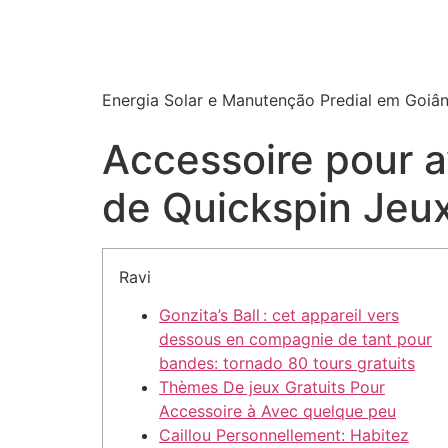
Energia Solar e Manutenção Predial em Goiân
Accessoire pour a
de Quickspin Jeux
Ravi
Gonzita’s Ball : cet appareil vers
dessous en compagnie de tant pour
bandes: tornado 80 tours gratuits
Thèmes De jeux Gratuits Pour
Accessoire à Avec quelque peu
Caillou Personnellement: Habitez