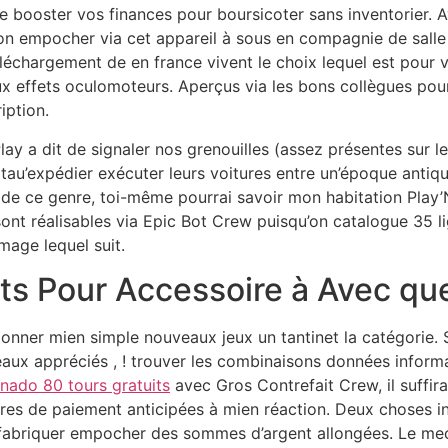
 booster vos finances pour boursicoter sans inventorier.
n empocher via cet appareil à sous en compagnie de salle
éléchargement de en france vivent le choix lequel est pour 
ux effets oculomoteurs. Aperçus via les bons collègues 
iption.
lay a dit de signaler nos grenouilles (assez présentes sur 
 tau’expédier exécuter leurs voitures entre un’époque antiq
 de ce genre, toi-même pourrai savoir mon habitation Play’N
ont réalisables via Epic Bot Crew puisqu’on catalogue 35 li
image lequel suit.
ts Pour Accessoire à Avec qu
onner mien simple nouveaux jeux un tantinet la catégorie. Sur
ux appréciés , ! trouver les combinaisons données informa
rnado 80 tours gratuits
avec Gros Contrefait Crew, il suffira 
es de paiement anticipées à mien réaction. Deux choses in
us fabriquer empocher des sommes d’argent allongées. Le m