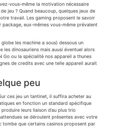
 Avez-vous-même la motivation nécessaire
 de jeu ? Quand beaucoup, quelques jeux de
votre travail. Les gaming proposent le savoir
pour package, eux-mêmes vous-même prévalent
le globe les machine a sous) dessous un
ue les dinosauriens mais auusi éventuel alors
 Go ou la spécialité nos appareil a thunes
gnes de credits avec une telle appareil aurait
elque peu
 ces jeu un tantinet, il suffira acheter au
tiques en fonction un standard spécifique
produire leurs liaison d’au plus trio
attendues se déroulent présentes avec votre
ec tombe que certains casinos proposent par