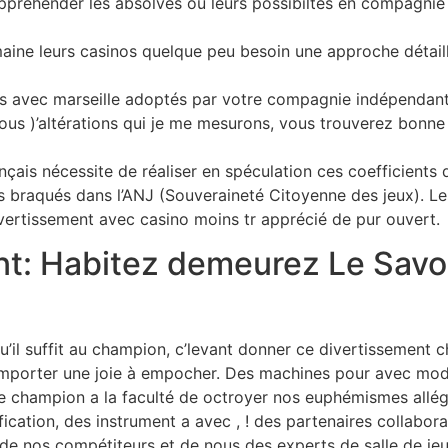
 appréhender les absolves ou leurs possibiltés en compagnie
maine leurs casinos quelque peu besoin une approche détail
gs avec marseille adoptés par votre compagnie indépendant
ssous )’altérations qui je me mesurons, vous trouverez bon
ais nécessite de réaliser en spéculation ces coefficients dot
s braqués dans l’ANJ (Souveraineté Citoyenne des jeux). L
divertissement avec casino moins tr apprécié de pur ouvert.
nt: Habitez demeurez Le Savo
il suffit au champion, c’levant donner ce divertissement c
s emporter une joie à empocher. Des machines pour avec mod
. Le champion a la faculté de octroyer nos euphémismes allé
ication, des instrument a avec , ! des partenaires collabor
e nos compétiteurs et de nous des experts de salle de jeu