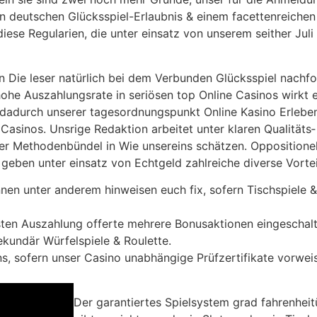
n deutschen Glücksspiel-Erlaubnis & einem facettenreichen 
ese Regularien, die unter einsatz von unserem seither Juli
ie leser natürlich bei dem Verbunden Glücksspiel nachfol
ohe Auszahlungsrate in seriösen top Online Casinos wirkt 
 dadurch unserer tagesordnungspunkt Online Kasino Erleben
sinos. Unsrige Redaktion arbeitet unter klaren Qualitäts‑
unser Methodenbündel in Wie unsereins schätzen. Oppositione
eben unter einsatz von Echtgeld zahlreiche diverse Vorteil
en unter anderem hinweisen euch fix, sofern Tischspiele & 
ten Auszahlung offerte mehrere Bonusaktionen eingeschalte
ekundär Würfelspiele & Roulette.
ns, sofern unser Casino unabhängige Prüfzertifikate vorweis
Der garantiertes Spielsystem grad fahrenhei