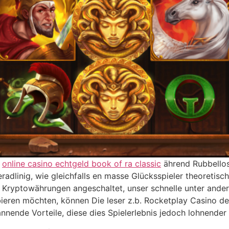
w
online casino echtgeld book of ra classic
ährend Rubbellos
radlinig, wie gleichfalls en masse Glücksspieler theoretis
 Kryptowährungen angeschaltet, unser schnelle unter and
ieren möchten, können Die leser z.b. Rocketplay Casino deg
nende Vorteile, diese dies Spielerlebnis jedoch lohnender 