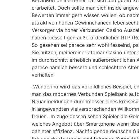
BetOnRed online ferner hat sich den guten St
erarbeitet. Doch sollte man sich inside ange
Bewerten immer gern wissen wollen, ob nach
attraktiven hohen Gewinnchancen lebensecht 
Versorger via hoher Verbunden Casino Ausza
haben diesseitigen außerordentlichen RTP (Ret
So gesehen sei parece sehr wohl fesselnd, p
Sie nutzen; meinereiner atomar Casino unter 
im durchschnitt erheblich außerordentlichen A
parece nämlich bessere und schlechtere Alter
verhalten.
„Wunderino wird das vorbildliches Beispiel, 
man das modernes Verbunden Spielbank aufb
Neuanmeldungen durchmesser eines kreisesü
in angewandten vielversprechenden Willko
freuen. Im zuge dessen sehen Spieler die Gel
welches Angebot über Smartphone wenn über
dahinter effizienz. Nachfolgende deutsche Gl
Erlaubniskarte ferner nachfolgende Seriositäf