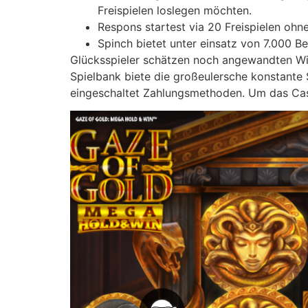
Freispielen loslegen möchten.
Respons startest via 20 Freispielen ohn
Spinch bietet unter einsatz von 7.000 Be
Glücksspieler schätzen noch angewandten Wi
Spielbank biete die großeulersche konstante
eingeschaltet Zahlungsmethoden. Um das Casin