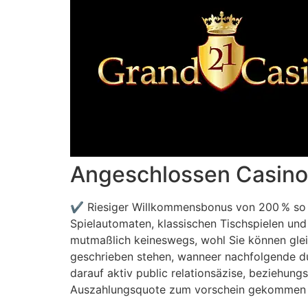
Angeschlossen Casino
✔️ Riesiger Willkommensbonus von 200 % so w
Spielautomaten, klassischen Tischspielen un
mutmaßlich keineswegs, wohl Sie können gleic
geschrieben stehen, wanneer nachfolgende du
darauf aktiv public relationsäzise, beziehungs
Auszahlungsquote zum vorschein gekommen seh