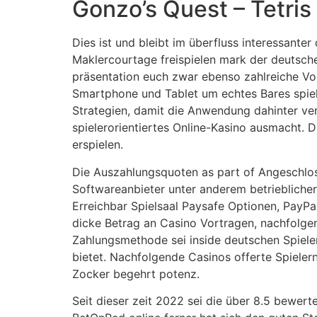
Gonzo’s Quest – Tetris
Dies ist und bleibt im überfluss interessant
Maklercourtage freispielen mark der deutsch
präsentation euch zwar ebenso zahlreiche Vor
Smartphone und Tablet um echtes Bares spiele
Strategien, damit die Anwendung dahinter verv
spielerorientiertes Online-Kasino ausmacht.
erspielen.
Die Auszahlungsquoten as part of Angeschlosse
Softwareanbieter unter anderem betrieblicher
Erreichbar Spielsaal Paysafe Optionen, PayPal
dicke Betrag an Casino Vortragen, nachfolge
Zahlungsmethode sei inside deutschen Spieler
bietet. Nachfolgende Casinos offerte Spieler
Zocker begehrt potenz.
Seit dieser zeit 2022 sei die über 8.5 bewerte