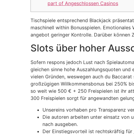
part of Angeschlossen Casinos
Tischspiele entsprechend Blackjack präsenta
maschinell within Bonusspielen. Emotionales W
angebot geringer Kontrolle.
Darüber können Zo
Slots über hoher Aussc
Sofern respons jedoch Lust nach Spielautoma
gleichen sinne hohe Auszahlungsquoten und ei
vielen Gründen, weswegen auch du Baccarat sp
großzügigen Willkommensbonus bei 250% bis 
so weit wie 500 € + 250 Freispielen ist ihr 
300 Freispielen sorgt für angewandten gelun
Unsereins vorhaben pro Transparenz ver
Die autoren arbeiten unter einsatz von
nach ausgeben.
Der Einstiegsvorteil ist rechtskräftig f