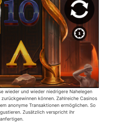
e wieder und wieder niedrigere Nahelegen
ch zurückgewinnen können. Zahlreiche Casinos
erem anonyme Transaktionen ermöglichen. So
ustieren. Zusätzlich verspricht ihr
anfertigen.