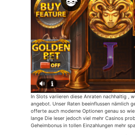
In Slots variieren diese Anraten nachhaltig , 
angebot. Unser Raten beeinflussen nämlich ge
offerte auch moderne Optionen genau so wie
lange Die leser jedoch viel mehr Casinos prob
Geheimbonus in tollen Einzahlungen mehr span