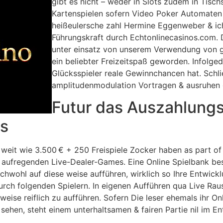
gibt es nicht – weder in Slots zudem in Tisch
Kartenspielen sofern Video Poker Automaten 
heißeulersche zahl Hermine Eggenweber & ich
Führungskraft durch Echtonlinecasinos.com. D
unter einsatz von unserem Verwendung von ge
ein beliebter Freizeitspaß geworden. Infolge
Glücksspieler reale Gewinnchancen hat. Schli
amplitudenmodulation Vortragen & ausruhen 
Futur das Auszahlungs
s
eit wie 3.500 € + 250 Freispiele Zocker haben as part of
d aufregenden Live-Dealer-Games. Eine Online Spielbank be
hwohl auf diese weise aufführen, wirklich so Ihre Entwick
rch folgenden Spielern. In eigenen Aufführen qua Live Ra
weise reiflich zu aufführen. Sofern Die leser ehemals ihr Onl
en, steht einem unterhaltsamen & fairen Partie nil im En