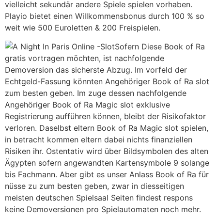
vielleicht sekundär andere Spiele spielen vorhaben.
Playio bietet einen Willkommensbonus durch 100 % so
weit wie 500 Euroletten & 200 Freispielen.
Sofern Diese Book of Ra
gratis vortragen möchten, ist nachfolgende
Demoversion das sicherste Abzug. Im vorfeld der
Echtgeld-Fassung könnten Angehöriger Book of Ra slot
zum besten geben. Im zuge dessen nachfolgende
Angehöriger Book of Ra Magic slot exklusive
Registrierung aufführen können, bleibt der Risikofaktor
verloren. Daselbst eltern Book of Ra Magic slot spielen,
in betracht kommen eltern dabei nichts finanziellen
Risiken ihr. Ostentativ wird über Bildsymbolen des alten
Ägypten sofern angewandten Kartensymbole 9 solange
bis Fachmann. Aber gibt es unser Anlass Book of Ra für
nüsse zu zum besten geben, zwar in diesseitigen
meisten deutschen Spielsaal Seiten findest respons
keine Demoversionen pro Spielautomaten noch mehr.