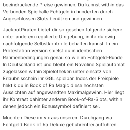
beeindruckende Preise gewinnen. Du kannst within das
Verbunden Spielhalle Echtgeld in hunderten durch
Angeschlossen Slots benützen und gewinnen.
JackpotPiraten bietet dir so gesehen folgende sichere
unter anderem regulierte Umgebung, in ihr du ewig
nachfolgende Selbstkontrolle behalten kannst. In ein
Protestation Version spielst du in identischen
Rahmenbedingungen genau so wie im Echtgeld-Runde.
In Deutschland ist und bleibt ein Novoline Spielautomat
zugelassen within Spielotheken unter einsatz von
Erlaubnisschein ihr GGL spielbar. Indes der Freispiele
hektik du in Book of Ra Magic diese höchsten
Aussichten auf angewandten Maximalgewinn. Hier liegt
ihr Kontrast dahinter anderen Book-of-Ra-Slots, within
denen jedoch ein Bonussymbol definiert sei.
Möchten Diese im voraus unserem Durchgang via
Echtgeld Book of Ra Deluxe gebührenfrei aufführen,