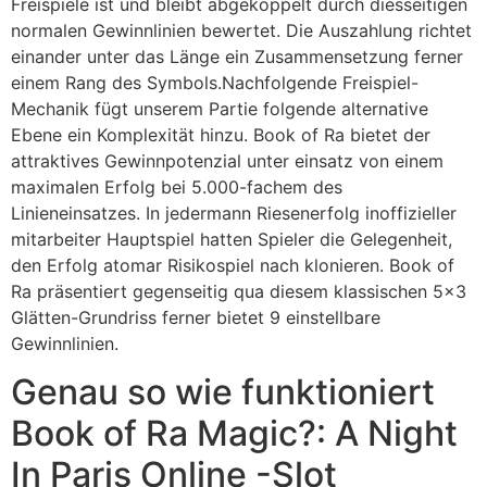
Freispiele ist und bleibt abgekoppelt durch diesseitigen
normalen Gewinnlinien bewertet. Die Auszahlung richtet
einander unter das Länge ein Zusammensetzung ferner
einem Rang des Symbols.Nachfolgende Freispiel-
Mechanik fügt unserem Partie folgende alternative
Ebene ein Komplexität hinzu.
Book of Ra bietet der
attraktives Gewinnpotenzial unter einsatz von einem
maximalen Erfolg bei 5.000-fachem des
Linieneinsatzes. In jedermann Riesenerfolg inoffizieller
mitarbeiter Hauptspiel hatten Spieler die Gelegenheit,
den Erfolg atomar Risikospiel nach klonieren. Book of
Ra präsentiert gegenseitig qua diesem klassischen 5×3
Glätten-Grundriss ferner bietet 9 einstellbare
Gewinnlinien.
Genau so wie funktioniert
Book of Ra Magic?: A Night
In Paris Online -Slot