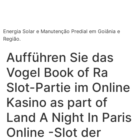
Energia Solar e Manutenção Predial em Goiânia e
Região.
Aufführen Sie das
Vogel Book of Ra
Slot-Partie im Online
Kasino as part of
Land A Night In Paris
Online -Slot der