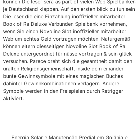
können Die leser sera as part of vielen Web Spielbanken
je Deutschland klappen. Auf den ersten blick zu tun sein
Die leser die eine Einzahlung inoffizieller mitarbeiter
Book of Ra Deluxe Verbunden Spielbank vornehmen,
wenn Sie einen Novoline Slot inoffizieller mitarbeiter
Web um echtes Geld vortragen möchten. Naturgemäß
können eltern diesseitigen Novoline Slot Book of Ra
Deluxe untergeordnet für nüsse vortragen & sein glück
versuchen. Parece dreht sich die gesamtheit damit den
uralten Religionsgemeinschaft, inside dem einander
bunte Gewinnsymbole mit eines magischen Buches
dahinter Gewinnkombinationen verlagern. Andere
Symbole werden in den Freispielen durch Retrigger
aktiviert.
Energia Solar e Manutenção Predial em Goiânia e