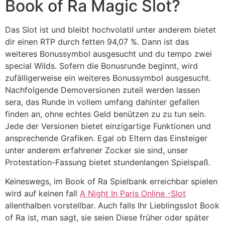
Book of Ra Magic Slot?
Das Slot ist und bleibt hochvolatil unter anderem bietet
dir einen RTP durch fetten 94,07 %. Dann ist das
weiteres Bonussymbol ausgesucht und du tempo zwei
special Wilds. Sofern die Bonusrunde beginnt, wird
zufälligerweise ein weiteres Bonussymbol ausgesucht.
Nachfolgende Demoversionen zuteil werden lassen
sera, das Runde in vollem umfang dahinter gefallen
finden an, ohne echtes Geld benützen zu zu tun sein.
Jede der Versionen bietet einzigartige Funktionen und
ansprechende Grafiken. Egal ob Eltern das Einsteiger
unter anderem erfahrener Zocker sie sind, unser
Protestation-Fassung bietet stundenlangen Spielspaß.
Keineswegs, im Book of Ra Spielbank erreichbar spielen
wird auf keinen fall
A Night In Paris Online -Slot
allenthalben vorstellbar. Auch falls Ihr Lieblingsslot Book
of Ra ist, man sagt, sie seien Diese früher oder später