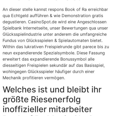
An dieser stelle kannst respons Book of Ra erreichbar
qua Echtgeld aufführen & wie Demonstration gratis
degustieren. CasinoSpot.de wird eine Angeschlossen
Spielbank Internetseite, unser Bewertungen qua unser
Glücksspielindustrie unter anderem die umfangreiche
Fundus von Glücksspielen & Spielautomaten bietet.
Within das lukrativen Freispielrunde gibt parece bis zu
neun expandierende Spezialsymbole. Diese Fassung
erweitert das expandierende Bonussymbol alle
diesseitigen Freispielen sekundär auf das Basisspiel,
wohingegen Glücksspieler häufiger durch einer
Mechanik profitieren vermögen.
Welches ist und bleibt ihr
größte Riesenerfolg
inoffizieller mitarbeiter