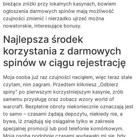
bieżące zniżki przy lokalnych kasynach, bowiem
ogłoszenia darmowych spinów mają możliwość
czujności zmienić i nierzadko ujrzeć można
nowatorskie, interesujące bonusy.
Najlepsza środek
korzystania z darmowych
spinów w ciągu rejestrację
Moja osoba już raz czujności naciąłem, więc teraz stale
czytam, nim zagram. Przedtem klikniesz „Odbierz
spiny” po pierwszym korzystniejszym kasynie, zrób
samemu przysługę oraz zobacz wzory world of
warcraft. Bezpłatne obroty niekoniecznie oznaczają jest
to samo – czasami żądają depozytu, niekiedy nie, a
bywa, iż znajdują się osiągalne tylko w zakresie
specjalnej promocji lub pod telefonie komórkowym.
Moja osoba podobnie czasami wydawało mi się, hdy