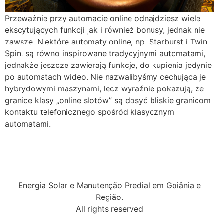
Przeważnie przy automacie online odnajdziesz wiele
ekscytujących funkcji jak i również bonusy, jednak nie
zawsze. Niektóre automaty online, np. Starburst i Twin
Spin, są równo inspirowane tradycyjnymi automatami,
jednakże jeszcze zawierają funkcje, do kupienia jedynie
po automatach wideo. Nie nazwalibyśmy cechująca je
hybrydowymi maszynami, lecz wyraźnie pokazują, że
granice klasy „online slotów” są dosyć bliskie granicom
kontaktu telefonicznego spośród klasycznymi
automatami.
Energia Solar e Manutenção Predial em Goiânia e
Região.
All rights reserved