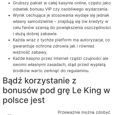
Grubszy pakiet w całej kasynie online, często jako
odsetek bonusu VIP czy osobliwego wydarzenia.
Wynik cechująca je stosowania wydaje się jednak
własny samodzielnie – znajdują się ów kredyty w
celu fanów szansą do powiększenia oszczędności
i służą dobrej zabawie.
Każda wraz z tychże platform ma autoryzacje, co
gwarantuje ochrona zdrowia jak i również
ważność zabawy.
Każde kasyno przez internet rządzi czujności ale
swoimi własnymi zasadach, stąd przed wypłatą
środków warto zerknąć do regulaminu.
Bądź korzystanie z
bonusów pod grę Le King w
polsce jest
Przeważnie można zdobyć