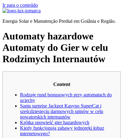
Ir para o conteúdo
Energia Solar e Manutenção Predial em Goiânia e Região.
Automaty hazardowe
Automaty do Gier w celu
Rodzimych Internautów
Content
Rodzaje rund bonusowych przy automatach do
uciechy
Santa surprise Jackpot Kasyno SuperCat i
sześcdziesięciu darmowych spinów w celu
nowatorskich internautów
Krótka opowieść gier hazardowych
Kiedy funkcjonują zabawy jednoręki łobuz
internetowego?