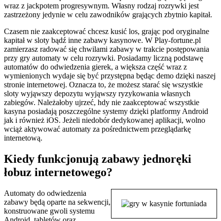
wraz z jackpotem progresywnym. Własny rodzaj rozrywki jest
zastrzeżony jedynie w celu zawodników grających zbytnio kapitał.
Czasem nie zaakceptować chcesz kusić los, grając pod oryginalne
kapitał w sloty bądź inne zabawy kasynowe. W Play-fortune.pl
zamierzasz radować się chwilami zabawy w trakcie postępowania
przy gry automaty w celu rozrywki. Posiadamy liczną podstawę
automatów do odwiedzenia gierek, a większa część wraz z
wymienionych wydaje się być przystępna będąc demo dzięki naszej
stronie internetowej. Oznacza to, że możesz starać się wszystkie
sloty wyjąwszy depozytu wyjąwszy ryzykowania własnych
zabiegów. Należałoby ujrzeć, hdy nie zaakceptować wszystkie
kasyna posiadają poszczególne systemy dzięki platformy Android
jak i również iOS. Jeżeli niedobór dedykowanej aplikacji, wolno
wciąż aktywować automaty za pośrednictwem przeglądarkę
internetową.
Kiedy funkcjonują zabawy jednoręki
łobuz internetowego?
Automaty do odwiedzenia
zabawy będą oparte na sekwencji,
konstruowane gwoli systemu
Android, tabletów oraz