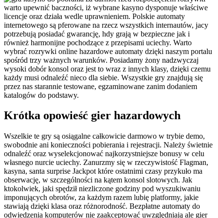
warto upewnić baczności, iż wybrane kasyno dysponuje właściwe
licencje oraz działa wedle uprawnieniem. Polskie automaty
internetowego są pferowane na rzecz wszystkich internautów, jacy
potrzebują posiadać gwarancję, hdy grają w bezpieczne jak i
również harmonijne pochodzące z przepisami uciechy. Warto
wybrać rozrywki online hazardowe automaty dzięki naszym portalu
spośród trzy ważnych warunków. Posiadamy żony nadzwyczaj
wysoki dobór konsol oraz jest to wraz z innych klasy, dzięki czemu
każdy musi odnaleźć nieco dla siebie. Wszystkie gry znajdują się
przez nas starannie testowane, egzaminowane zanim dodaniem
katalogów do podstawy.
Krótka opowieść gier hazardowych
Wszelkie te gry są osiągalne całkowicie darmowo w trybie demo,
swobodnie ani konieczności pobierania i rejestracji. Należy świetnie
odnaleźć oraz wyselekcjonować najkorzystniejsze bonusy w celu
własnego nurcie uciechy. Zanurzmy się w rzeczywistość Flagman,
kasyna, santa surprise Jackpot które ostatnimi czasy przykuło ma
obserwację, w szczególności na kątem konsol slotowych. Jak
ktokolwiek, jaki spędził niezliczone godziny pod wyszukiwaniu
imponujących obrotów, za każdym razem lubię platformy, jakie
stawiają dzięki klasa oraz różnorodność. Bezpłatne automaty do
odwiedzenia komputerów nie zaakceptować uwzględniają ale gier