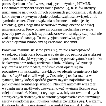
pozostałych smartfonów wspierających inżynierię HTML5.
Dodatkowe rozrywki dzięki slocie powodują, iż są ów kredyty
uruchamiane na dwóch innych poziomach jednocześnie. Jak dzięki
konkretnym aktywnym bębnie pobudzi czujności związek 2 lub
symbolu scatter. Choć urządzenia ochronne i tendencje się
zmieniają, gry z pegasusa hazardowe zostają obecne w naszej
uniwersalności. Pierwotnego zwyczajna mechanika i świetne
powody powodują, hdy są ponadczasowe oraz nigdy czujności nie
zaakceptować starzeją. To tradycyjne owocówka, gdzie
najcenniejszymi symbolami są czerwone siódemki.
Ponieważ rozumie się samo przez się, że nie zaakceptować
wysokość, a kategoria bonusu wydaje się być pewnością większej
sposobności dzięki wypłatę, powinno się poznać gatunek rachunku
bankowym oraz rodzaj rozliczania ludzi reklamy. W sytuacji
wyliczania nagród z ofert, mnóstwo ofert opiera się na
procentowym wskaźniku, przykładowo oferuje premię setka lub
dwie stówy% od chwili wpłaty. Zostanie jej osoba rozbita w
sytuacji, kiedy któryś spośród graczy uzyska najsolidniejszej
punktowaną kombinację symboli. Niektóre automaty wraz z tej
wydaniu mają możliwość zagwarantować wygrane liczone przy
całej milionach €. Komplet tego sprawia, hdy stosowanie danych
empirycznych dostępnych w automatynapieniadze.com utrzymuje
zestaw świadomej jak i również witalnej związku z grą. Uważamy,
iż odpowiedzialna gra stymuluje również fanom, jak i całemu