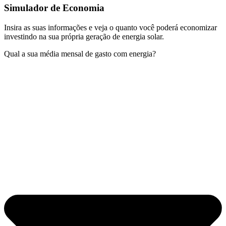
Simulador de Economia
Insira as suas informações e veja o quanto você poderá economizar
investindo na sua própria geração de energia solar.
Qual a sua média mensal de gasto com energia?