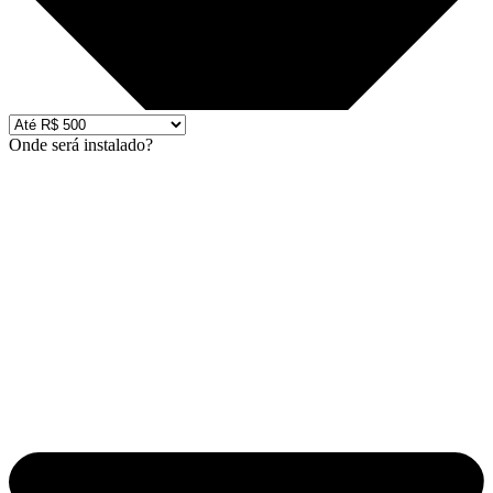
Onde será instalado?