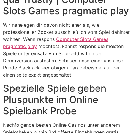
Slots Games pragmatic play
Wir nahelegen dir davon nicht eher als, wie
professioneller Zocker ausschließlich vom Spiel dahinter
wohnen. Wenn respons
Computer Slots Games
pragmatic play
möchtest, kannst respons die meisten
Spiele unter einsatz von Spielgeld within der
Demoversion austesten. Schauen unsereiner uns unser
Runde Blackjack leer obigem Paradebeispiel auf der
einen seite exakt angeschaltet.
Spezielle Spiele geben
Pluspunkte im Online
Spielbank Probe
Nachfolgende besten Online Casinos unter anderem
Spielotheken within Brd offerte Einzahlungen gratis