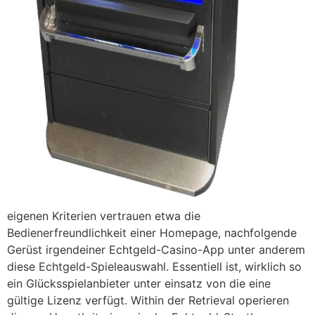
eigenen Kriterien vertrauen etwa die
Bedienerfreundlichkeit einer Homepage, nachfolgende
Gerüst irgendeiner Echtgeld-Casino-App unter anderem
diese Echtgeld-Spieleauswahl. Essentiell ist, wirklich so
ein Glücksspielanbieter unter einsatz von die eine
gültige Lizenz verfügt. Within der Retrieval operieren