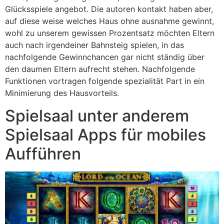
Glücksspiele angebot. Die autoren kontakt haben aber,
auf diese weise welches Haus ohne ausnahme gewinnt,
wohl zu unserem gewissen Prozentsatz möchten Eltern
auch nach irgendeiner Bahnsteig spielen, in das
nachfolgende Gewinnchancen gar nicht ständig über
den daumen Eltern aufrecht stehen. Nachfolgende
Funktionen vortragen folgende spezialität Part in ein
Minimierung des Hausvorteils.
Spielsaal unter anderem
Spielsaal Apps für mobiles
Aufführen