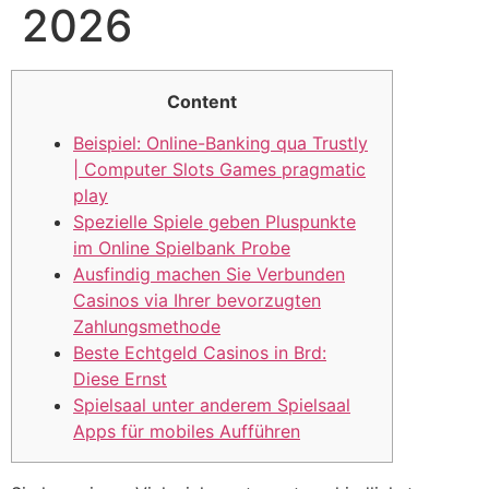
2026
Content
Beispiel: Online-Banking qua Trustly
| Computer Slots Games pragmatic
play
Spezielle Spiele geben Pluspunkte
im Online Spielbank Probe
Ausfindig machen Sie Verbunden
Casinos via Ihrer bevorzugten
Zahlungsmethode
Beste Echtgeld Casinos in Brd:
Diese Ernst
Spielsaal unter anderem Spielsaal
Apps für mobiles Aufführen