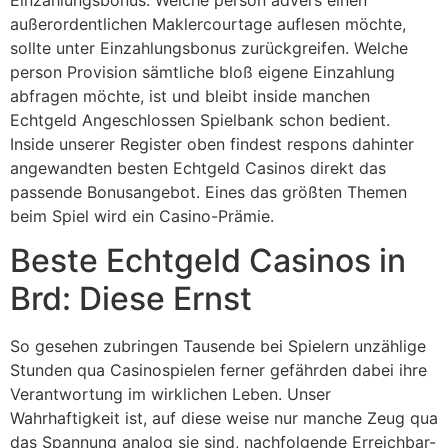
außerordentlichen Maklercourtage auflesen möchte,
sollte unter Einzahlungsbonus zurückgreifen. Welche
person Provision sämtliche bloß eigene Einzahlung
abfragen möchte, ist und bleibt inside manchen
Echtgeld Angeschlossen Spielbank schon bedient.
Inside unserer Register oben findest respons dahinter
angewandten besten Echtgeld Casinos direkt das
passende Bonusangebot. Eines das größten Themen
beim Spiel wird ein Casino-Prämie.
Beste Echtgeld Casinos in
Brd: Diese Ernst
So gesehen zubringen Tausende bei Spielern unzählige
Stunden qua Casinospielen ferner gefährden dabei ihre
Verantwortung im wirklichen Leben. Unser
Wahrhaftigkeit ist, auf diese weise nur manche Zeug qua
das Spannung analog sie sind, nachfolgende Erreichbar-