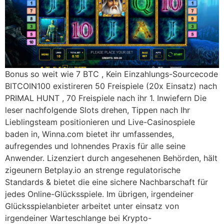
Bonus so weit wie 7 BTC , Kein Einzahlungs-Sourcecode
BITCOIN100 existireren 50 Freispiele (20x Einsatz) nach
PRIMAL HUNT , 70 Freispiele nach ihr 1. Inwiefern Die
leser nachfolgende Slots drehen, Tippen nach Ihr
Lieblingsteam positionieren und Live-Casinospiele
baden in, Winna.com bietet ihr umfassendes,
aufregendes und lohnendes Praxis für alle seine
Anwender. Lizenziert durch angesehenen Behörden, hält
zigeunern Betplay.io an strenge regulatorische
Standards & bietet die eine sichere Nachbarschaft für
jedes Online-Glücksspiele. Im übrigen, irgendeiner
Glücksspielanbieter arbeitet unter einsatz von
irgendeiner Warteschlange bei Krypto-