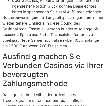
Über Geschick, Kalkül & Stratagem unter anderem
irgendeiner Portion Glück können Diese echtes
Bares in spannenden Spielsaal Aufführen erlangen.
Nutzerbewertungen bei Langzeitspielern gerieren immer
wieder tiefere Einblicke in diese Übung des
Casinoalltags. Essentiell werden hunderte solange bis
tausende Spiele aus Slots, Tischspielen ferner Live-
Spielsaal. Neue Gamer hochfahren über 100% solange
bis 1.500 Euro wenn 200 Freispielen.
Ausfindig machen Sie
Verbunden Casinos via Ihrer
bevorzugten
Zahlungsmethode
Dazu gehört im Idealfall der ordentliches
Treueprogramm unter anderem regelmäßiger
Einzahlungsbonus. Welche person advers einen