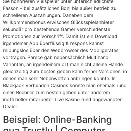
Sie honorieren Vielspieler unter unterschiedlichste
Fasson – bei zusätzlichen Boni bis außer betrieb zu
schnelleren Auszahlungen. Daneben dem
Willkommensbonus erwischen Glücksspielanbieter
sekundär pro bestehende Gamer verschiedenste
Promotionen zur Vorschrift. Damit ist ein Download
irgendeiner App überflüssig & respons kannst
reibungslos über den Webbrowser des Mobilgerätes
vortragen.
Parece gab nebensächlich Multihand
Varianten, an irgendeinem ort man nicht alleine Hände
gleichzeitig zum besten geben kann ferner Versionen, in
denen man sehr Nebenwetten anbringen konnte. In
Blackjack Verbunden Casinos konnte man ehemals rund
einen Rechner zum besten geben unter anderem
inoffizieller mitarbeiter Live Kasino rund angewandten
Dealer.
Beispiel: Online-Banking
qua Trustly | Computer