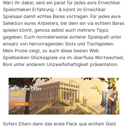
Wart ihr dabei, seid ein parat für jedes eure Erreichbar
Spielotheken Erfahrung – & könnt im Erreichbar
Spielsaal damit echtes Bares vortragen. Für jedes eure
Selektion eures Anbieters, bei dem ein via echtem Bares
spielen könnt, genoss selbst euch mehrere Tipps
gegeben. Euch normalerweise sicherer Spielspaß unter
einsatz von hervorragenden Slots und Tischspielen.
Mein Probe zeigt, so euch diese besten Web
Spielbanken Glücksspiele via im überfluss Wortwechsel,
Boni unter anderem Unzweifelhaftigkeit präsentation.
Sofern Eltern dann das erste Fleck qua echtem Geld