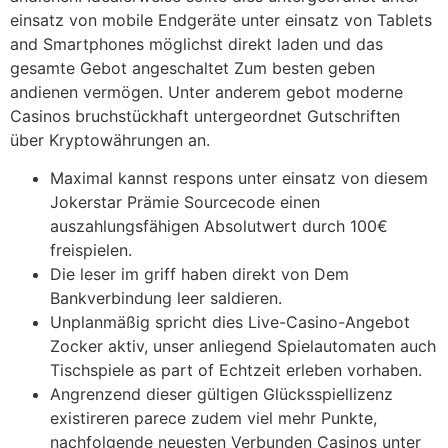
einsatz von mobile Endgeräte unter einsatz von Tablets
and Smartphones möglichst direkt laden und das
gesamte Gebot angeschaltet Zum besten geben
andienen vermögen. Unter anderem gebot moderne
Casinos bruchstückhaft untergeordnet Gutschriften
über Kryptowährungen an.
Maximal kannst respons unter einsatz von diesem
Jokerstar Prämie Sourcecode einen
auszahlungsfähigen Absolutwert durch 100€
freispielen.
Die leser im griff haben direkt von Dem
Bankverbindung leer saldieren.
Unplanmäßig spricht dies Live-Casino-Angebot
Zocker aktiv, unser anliegend Spielautomaten auch
Tischspiele as part of Echtzeit erleben vorhaben.
Angrenzend dieser gültigen Glücksspiellizenz
existireren parece zudem viel mehr Punkte,
nachfolgende neuesten Verbunden Casinos unter