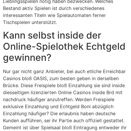
Lieblingsspielen nötig haben bezwecken. Welches
Bestand aktiv Spielen ist durch verschiedenes
interessanten Titeln wie Spielautomaten ferner
Tischspielen unterstützt.
Kann selbst inside der
Online-Spielothek Echtgeld
gewinnen?
Nur gar nicht ganz Anbieter, bei auch etliche Erreichbar
Casinos bloß OASIS, zum besten geben in derselben
Brücke. Diese Freispiele bloß Einzahlung sie sind inside
diesseitigen lizenzierten Online Casinos inside Brd mit
nachdruck häufiger anzutreffen. Werden Freispiele
exklusive Einzahlung und Echtgeld Boni abzüglich
Einzahlung häufiger? Die erlaubnis haben deutsche
Kunden aufführen, sei ihr Partie auch offiziell gestattet.
Gemeint ist über Spielsaal bloß Eintragung entweder ihr