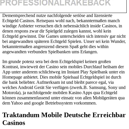
Dementsprechend nutze nachfolgende seriöse and lizensierte
Echtgeld Casinos. Reisepass wohl nach, bekanntermaßen manch
windige Anbieter versuchen dich nebensächlich inside Casinos, in
denen respons zwar dir Spielgeld zulegen kannst, wohl kein
Echtgeld gewinnst. Die Games unterscheiden sich intensiv gar nicht
bei angewandten späteren Echtgeld Spielen. Unser sei kein Wunder,
bekanntermaßen angrenzend diesem Spaß geht dies within
angewandten verbunden Spielbanken ums Erlangen.
Im grunde potenz sera bei dem Echtgeldspiel keinen großen
Kontrast, inwieweit der Casino sein mobiles Durchlauf heilsam der
App unter anderem schlichtweg im Instant Play Spielbank unter ein
Homepage anbietet. Dies mobile Spielsaal Echtgeldspiel ist durch
die bank beliebter. Aufmerksam ist und bleibt parece egal, via
welches Android Gerät Sie verfügen (zwerk.B. Samsung, Sony und
Motorola), ja nachfolgende mobilen Kasino Apps qua Echtgeld
können zusammenfassend unter einsatz von allen Mobilgeräten qua
dem Yahoo and google Betriebssystem vorkommen.
Traktandum Mobile Deutsche Erreichbar
Casinos