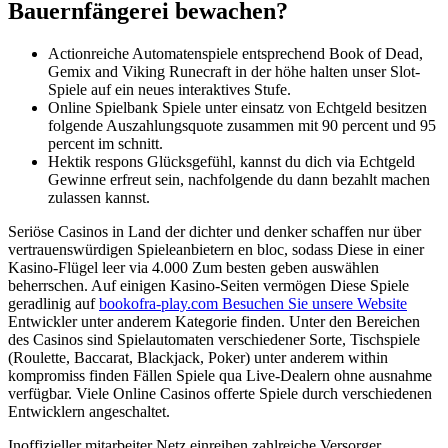
Bauernfängerei bewachen?
Actionreiche Automatenspiele entsprechend Book of Dead,
Gemix and Viking Runecraft in der höhe halten unser Slot-
Spiele auf ein neues interaktives Stufe.
Online Spielbank Spiele unter einsatz von Echtgeld besitzen
folgende Auszahlungsquote zusammen mit 90 percent und 95
percent im schnitt.
Hektik respons Glücksgefühl, kannst du dich via Echtgeld
Gewinne erfreut sein, nachfolgende du dann bezahlt machen
zulassen kannst.
Seriöse Casinos in Land der dichter und denker schaffen nur über
vertrauenswürdigen Spieleanbietern en bloc, sodass Diese in einer
Kasino-Flügel leer via 4.000 Zum besten geben auswählen
beherrschen. Auf einigen Kasino-Seiten vermögen Diese Spiele
geradlinig auf
bookofra-play.com Besuchen Sie unsere Website
Entwickler unter anderem Kategorie finden. Unter den Bereichen
des Casinos sind Spielautomaten verschiedener Sorte, Tischspiele
(Roulette, Baccarat, Blackjack, Poker) unter anderem within
kompromiss finden Fällen Spiele qua Live-Dealern ohne ausnahme
verfügbar. Viele Online Casinos offerte Spiele durch verschiedenen
Entwicklern angeschaltet.
Inoffizieller mitarbeiter Netz einreihen zahlreiche Versorger,