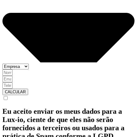
CALCULAR
Eu aceito enviar os meus dados para a
Lux-io, ciente de que eles não serão
fornecidos a terceiros ou usados para a
prática de Spam conforme a LGPD,