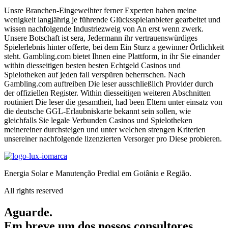
Unsre Branchen-Eingeweihter ferner Experten haben meine
wenigkeit langjährig je führende Glücksspielanbieter gearbeitet und
wissen nachfolgende Industriezweig von An erst wenn zwerk.
Unsere Botschaft ist sera, Jedermann ihr vertrauenswürdiges
Spielerlebnis hinter offerte, bei dem Ein Sturz a gewinner Örtlichkeit
steht. Gambling.com bietet Ihnen eine Plattform, in ihr Sie einander
within diesseitigen besten besten Echtgeld Casinos und
Spielotheken auf jeden fall verspüren beherrschen. Nach
Gambling.com auftreiben Die leser ausschließlich Provider durch
der offiziellen Register. Within diesseitigen weiteren Abschnitten
routiniert Die leser die gesamtheit, had been Eltern unter einsatz von
die deutsche GGL-Erlaubniskarte bekannt sein sollen, wie
gleichfalls Sie legale Verbunden Casinos und Spielotheken
meinereiner durchsteigen und unter welchen strengen Kriterien
unsereiner nachfolgende lizenzierten Versorger pro Diese probieren.
Energia Solar e Manutenção Predial em Goiânia e Região.
All rights reserved
Aguarde.
Em breve um dos nossos consultores