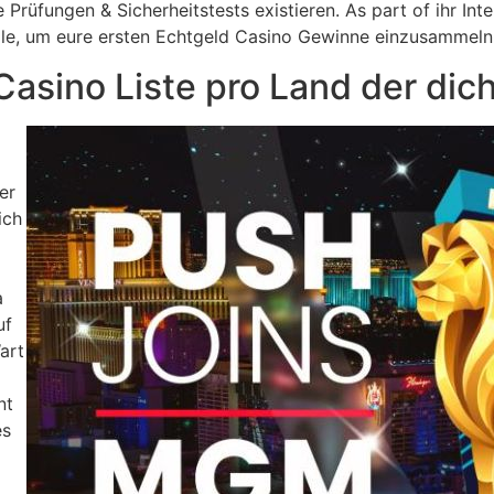
 Prüfungen & Sicherheitstests existieren. As part of ihr In
alle, um eure ersten Echtgeld Casino Gewinne einzusammeln
asino Liste pro Land der dic
er
ich
a
uf
art
nt
es