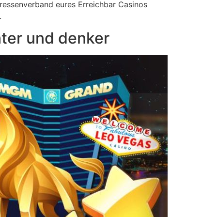
teressenverband eures Erreichbar Casinos
.
hter und denker