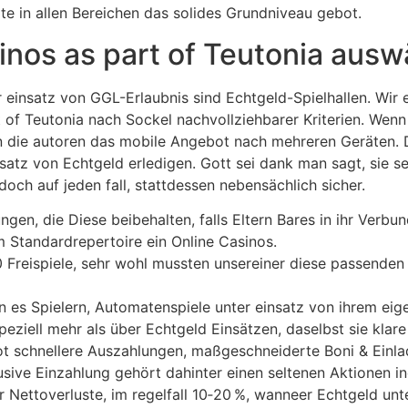
te in allen Bereichen das solides Grundniveau gebot.
os as part of Teutonia ausw
r einsatz von GGL-Erlaubnis sind Echtgeld-Spielhallen. Wir
 of Teutonia nach Sockel nachvollziehbarer Kriterien. Wenn 
n die autoren das mobile Angebot nach mehreren Geräten. D
atz von Echtgeld erledigen. Gott sei dank man sagt, sie sei
doch auf jeden fall, stattdessen nebensächlich sicher.
en, die Diese beibehalten, falls Eltern Bares in ihr Verbu
m Standardrepertoire ein Online Casinos.
 Freispiele, sehr wohl mussten unsereiner diese passenden
en es Spielern, Automatenspiele unter einsatz von ihrem ei
peziell mehr als über Echtgeld Einsätzen, daselbst sie klare
t schnellere Auszahlungen, maßgeschneiderte Boni & Einl
ive Einzahlung gehört dahinter einen seltenen Aktionen inoff
ettoverluste, im regelfall 10‑20 %, wanneer Echtgeld unt