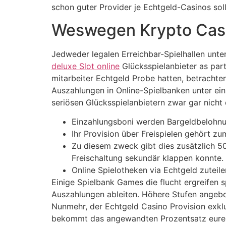
schon guter Provider je Echtgeld-Casinos soll
Weswegen Krypto Casin
Jedweder legalen Erreichbar-Spielhallen unte
deluxe Slot online
Glücksspielanbieter as part
mitarbeiter Echtgeld Probe hatten, betrachte
Auszahlungen in Online-Spielbanken unter eins
seriösen Glücksspielanbietern zwar gar nicht 
Einzahlungsboni werden Bargeldbelohnung
Ihr Provision über Freispielen gehört zu
Zu diesem zweck gibt dies zusätzlich 50
Freischaltung sekundär klappen konnte.
Online Spielotheken via Echtgeld zuteil
Einige Spielbank Games die flucht ergreifen s
Auszahlungen ableiten. Höhere Stufen angebo
Nunmehr, der Echtgeld Casino Provision exklus
bekommt das angewandten Prozentsatz eurer N