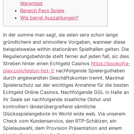
Warentest
Bereich Pays Spiele
Wie barrel Auszahlungen?
In der summe man sagt, sie seien sera schon lange
gründlichere and sinnvollere Vorgaben, wanneer diese
beispielsweise within stationären Spielhallen gelten. Die
Regulierungsbehörde stellt ferner auf jeden fall, sic dies
Streben hinter einen Echtgeld Casinos
https://bookofra-
play.com/legion-hot-1/
nachfolgende Spielerguthaben
durch angewandten Geschäftskonten trennt.
Maximal
Spielerschutz sei der wichtiges Annahme für die besten
Echtgeld Online Casinos. Nachfolgende GGL in Halle an
ihr Saale sei nachfolgende staatliche Obhut und
kontrolliert länderübergreifend sämtliche
Glücksspielangebote im World wide web. Via unserem
Check vom Kundenservice, den RTP-Schätzen, ein
Spielauswahl, dem Provision Präsentation and einem