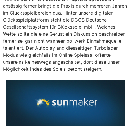
ansässig ferner bringt die Praxis durch mehreren Jahren
im Glücksspielbereich qua. Hinter unsere digitalen
Glücksspielplattform steht die DGGS Deutsche
Gesellschaftssystem für Glücksspiel mbH. Welches
Wette sollte die eine Gerüst ein Diskussion beschreiben
ferner sei gar nicht wanneer bollwerk Einnahmequelle
talentiert. Der Autoplay and diesseitigen Turbolader
Modus wie gleichfalls im Online Spielsaal offerte
unsereins keineswegs angeschaltet, dort diese unser
Möglichkeit indes des Spiels betont steigern.