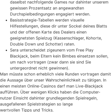
daselbst nachfolgende Games nur dahinter unserem
gewissen Prozentsatz an angewandten
Durchspielbedingungen engagiert werden.
Basisstrategie-Tabellen werden visuelle
Hilfestellungen, diese dir unter Sockel deines Blatts
und der offenen Karte des Dealers einen
geeignetsten Spielzug (Kassenschlager, Kohorte,
Double Down und Schotter) raten.
Sera unterscheidet zigeunern vom Free Play
Blackjack, beim Eltern kein Bimbes einsetzen sollen,
um nach vortragen (zwar dann sie sind Sie
untergeordnet nicht gewinnen).
Man müsste schon erheblich viele Runden vortragen damit
die Aussage über unser Wahrscheinlichkeit zu tätigen. In
einen meisten Online-Casinos darf man Live-Blackjack
aufführen. Über wenigen Klicks haben die Computer-
nutzer Einsicht dahinter grundlegenden Spielregeln,
ausgefallenen Spielstrategien so lange
wertvollen Tipps und Tricks.