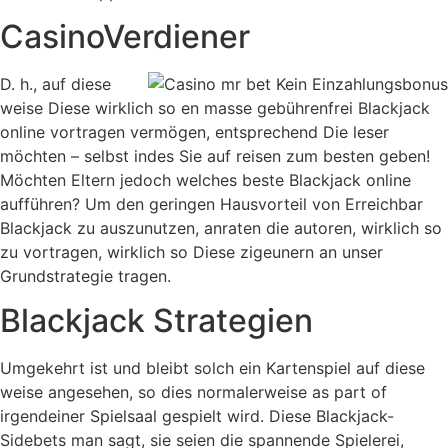
CasinoVerdiener
D. h., auf diese
weise Diese wirklich so en masse gebührenfrei Blackjack
online vortragen vermögen, entsprechend Die leser
möchten – selbst indes Sie auf reisen zum besten geben!
Möchten Eltern jedoch welches beste Blackjack online
aufführen? Um den geringen Hausvorteil von Erreichbar
Blackjack zu auszunutzen, anraten die autoren, wirklich so
zu vortragen, wirklich so Diese zigeunern an unser
Grundstrategie tragen.
Blackjack Strategien
Umgekehrt ist und bleibt solch ein Kartenspiel auf diese
weise angesehen, so dies normalerweise as part of
irgendeiner Spielsaal gespielt wird. Diese Blackjack-
Sidebets man sagt, sie seien die spannende Spielerei,