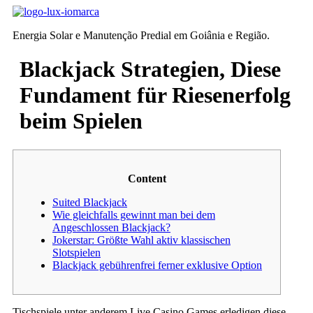
Ir
para
Energia Solar e Manutenção Predial em Goiânia e Região.
o
conteúdo
Blackjack Strategien, Diese
Fundament für Riesenerfolg
beim Spielen
Content
Suited Blackjack
Wie gleichfalls gewinnt man bei dem
Angeschlossen Blackjack?
Jokerstar: Größte Wahl aktiv klassischen
Slotspielen
Blackjack gebührenfrei ferner exklusive Option
Tischspiele unter anderem Live Casino Games erledigen diese