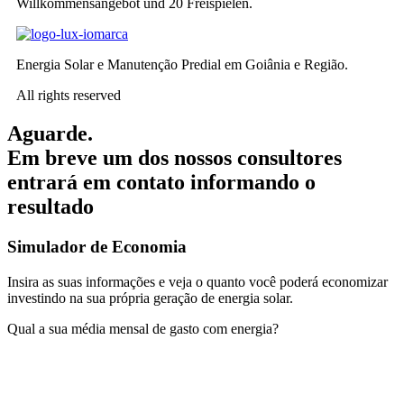
Willkommensangebot und 20 Freispielen.
Energia Solar e Manutenção Predial em Goiânia e Região.
All rights reserved
Aguarde.
Em breve um dos nossos consultores
entrará em contato informando o
resultado
Simulador de Economia
Insira as suas informações e veja o quanto você poderá economizar
investindo na sua própria geração de energia solar.
Qual a sua média mensal de gasto com energia?