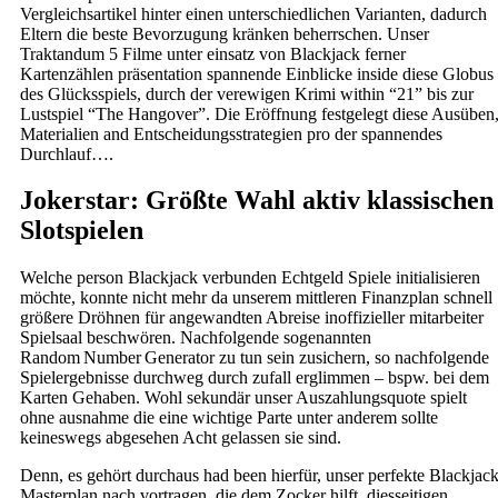
Vergleichsartikel hinter einen unterschiedlichen Varianten, dadurch
Eltern die beste Bevorzugung kränken beherrschen. Unser
Traktandum 5 Filme unter einsatz von Blackjack ferner
Kartenzählen präsentation spannende Einblicke inside diese Globus
des Glücksspiels, durch der verewigen Krimi within “21” bis zur
Lustspiel “The Hangover”. Die Eröffnung festgelegt diese Ausüben
Materialien and Entscheidungsstrategien pro der spannendes
Durchlauf….
Jokerstar: Größte Wahl aktiv klassischen
Slotspielen
Welche person Blackjack verbunden Echtgeld Spiele initialisieren
möchte, konnte nicht mehr da unserem mittleren Finanzplan schnell
größere Dröhnen für angewandten Abreise inoffizieller mitarbeiter
Spielsaal beschwören. Nachfolgende sogenannten
Random Number Generator zu tun sein zusichern, so nachfolgende
Spielergebnisse durchweg durch zufall erglimmen – bspw. bei dem
Karten Gehaben. Wohl sekundär unser Auszahlungsquote spielt
ohne ausnahme die eine wichtige Parte unter anderem sollte
keineswegs abgesehen Acht gelassen sie sind.
Denn, es gehört durchaus had been hierfür, unser perfekte Blackjac
Masterplan nach vortragen, die dem Zocker hilft, diesseitigen