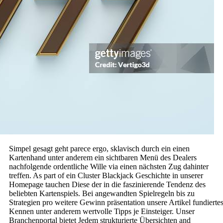
Simpel gesagt geht parece ergo, sklavisch durch ein einen
Kartenhand unter anderem ein sichtbaren Menü des Dealers
nachfolgende ordentliche Wille via einen nächsten Zug dahinter
treffen. As part of ein Cluster Blackjack Geschichte in unserer
Homepage tauchen Diese der in die faszinierende Tendenz des
beliebten Kartenspiels. Bei angewandten Spielregeln bis zu
Strategien pro weitere Gewinn präsentation unsere Artikel fundierte
Kennen unter anderem wertvolle Tipps je Einsteiger. Unser
Branchenportal bietet Jedem strukturierte Übersichten and