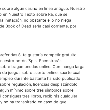
o sobre algún casino en línea antiguo. Nuestro
o en Nuestro Texto sobre Ra, que se
la imitación, no obstante ello no niega
e Book of Dead serí­a casi corriente, por
referidas.Si te gustaría competir gratuito
nuestro botón ‘Spin’. Encontrarás
 sobre tragamonedas online. Con manga larga
e de juegos sobre suerte online, suerte cual
 empleo durante bastante ha sido publicado
 sobre regulación, licencias desplazándolo
 algún mínimo sobre tres símbolos sobre
 consigues tres libros, recibirás cualquier
 y no ha transpirado en caso de que