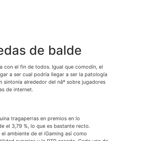
edas de balde
 con el fin de todos. Igual que comodín, el
r a ser cual podrí­a llegar a ser la patologí­a
n sintonía alrededor del nâº sobre jugadores
s de internet.
uina tragaperras en premios en lo
e el 3,79 %, lo que es bastante recto.
 el ambiente de el iGaming así­ como