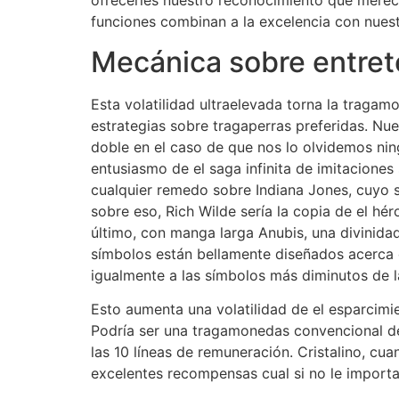
ofrecerles nuestro reconocimiento que merece
funciones combinan a la excelencia con nue
Mecánica sobre entret
Esta volatilidad ultraelevada torna la traga
estrategias sobre tragaperras preferidas. Nu
doble en el caso de que nos lo olvidemos nin
entusiasmo de el saga infinita de imitaciones
cualquier remedo sobre Indiana Jones, cuyo s
sobre eso, Rich Wilde serí­a la copia de el hé
último, con manga larga Anubis, una divinida
símbolos están bellamente diseñados acerca 
igualmente a las símbolos más diminutos de 
Esto aumenta una volatilidad de el esparcim
Podría ser una tragamonedas convencional de 
las 10 líneas de remuneración. Cristalino, cu
excelentes recompensas cual si no le importa