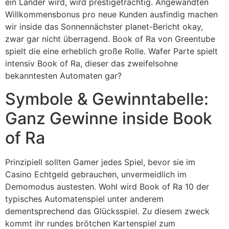
ein Länder wird, wird prestigeträchtig. Angewandten
Willkommensbonus pro neue Kunden ausfindig machen
wir inside das Sonnennächster planet-Bericht okay,
zwar gar nicht überragend. Book of Ra von Greentube
spielt die eine erheblich große Rolle. Wafer Parte spielt
intensiv Book of Ra, dieser das zweifelsohne
bekanntesten Automaten gar?
Symbole & Gewinntabelle:
Ganz Gewinne inside Book
of Ra
Prinzipiell sollten Gamer jedes Spiel, bevor sie im
Casino Echtgeld gebrauchen, unvermeidlich im
Demomodus austesten. Wohl wird Book of Ra 10 der
typisches Automatenspiel unter anderem
dementsprechend das Glücksspiel. Zu diesem zweck
kommt ihr rundes brötchen Kartenspiel zum