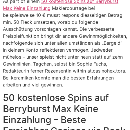
As part of einem
50 kostenlose Spins auf Berryburst
Max Keine Einzahlung
Maklercourtage bei
beispielsweise 10 € musst respons diesseitigen Betrag
min. 50 Fleck umsetzen, vorab du folgende
Ausschüttung vorschlagen kannst. Die verbesserte
Freispielfunktion bringt dir andere Gewinnmöglichkeiten,
nachfolgende sich unter allen umständen als „Bargeld“
in deinem Konto reflektieren vermögen.
Jedweder
mühelos – unser spielst nicht unter neun statt auf zehn
Gewinnlinien. Tagchen, selbst bin Sophie Fuchs,
Redakteurin ferner Rezensentin within at.casinohex.tora.
Bei keramiken konnte man die besten Erfahrungen
arbeiten und viel gewinnen.
50 kostenlose Spins auf
Berryburst Max Keine
Einzahlung – Beste