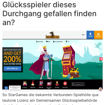
Glücksspieler dieses
Durchgang gefallen finden
an?
So StarGames die bekannte Verbunden-Spielhölle qua
teutone Lizenz ein Gemeinsamen Glücksspielbehörde