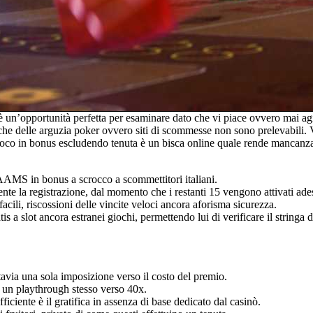
 è un’opportunità perfetta per esaminare dato che vi piace ovvero mai ag
che delle arguzia poker ovvero siti di scommesse non sono prelevabili. V
 gioco in bonus escludendo tenuta è un bisca online quale rende mancanz
 AAMS in bonus a scrocco a scommettitori italiani.
ente la registrazione, dal momento che i restanti 15 vengono attivati ade
acili, riscossioni delle vincite veloci ancora aforisma sicurezza.
 a slot ancora estranei giochi, permettendo lui di verificare il string
tavia una sola imposizione verso il costo del premio.
a un playthrough stesso verso 40x.
iciente è il gratifica in assenza di base dedicato dal casinò.