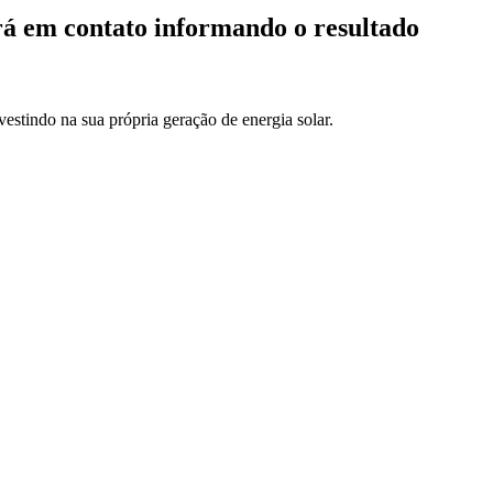
rá em contato informando o resultado
estindo na sua própria geração de energia solar.