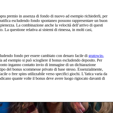
opra premio in assenza di fondo di nuovo ad esempio richiederli, per
i gratifica escludendo fondo spontaneo possono rappresentare un buon
a pienezza. La combinazione anche la velocità dell’arrivo di questi
. La questione relativa ai sistemi di rimessa, in molti casi,
escludendo fondo per essere cambiato con denaro facile di
gratowin-
 la ad esempio si può sciogliere il bonus escludendo deposito. Per
el conto inganno contatto invio di immagine di un dichiarazione
 la tipo del bonus scommesse privato di base stesso. Essenzialmente,
cile o free spins utilizzabile verso specifici giochi. L’fatica varia da
ndicano quante volte il bonus deve avere luogo rigiocato davanti di