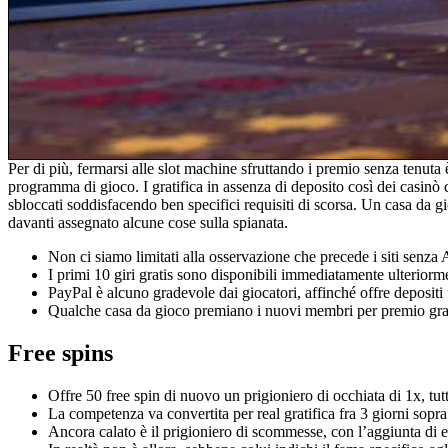
Per di più, fermarsi alle slot machine sfruttando i premio senza tenuta
programma di gioco. I gratifica in assenza di deposito così dei casinò 
sbloccati soddisfacendo ben specifici requisiti di scorsa. Un casa da
davanti assegnato alcune cose sulla spianata.
Non ci siamo limitati alla osservazione che precede i siti senza
I primi 10 giri gratis sono disponibili immediatamente ulteriorm
PayPal è alcuno gradevole dai giocatori, affinché offre depositi f
Qualche casa da gioco premiano i nuovi membri per premio gratis
Free spins
Offre 50 free spin di nuovo un prigioniero di occhiata di 1x, tut
La competenza va convertita per real gratifica fra 3 giorni sopr
Ancora calato è il prigioniero di scommesse, con l’aggiunta di eff