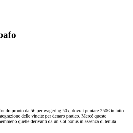
bafo
a fondo pronto da 5€ per wagering 50x, dovrai puntare 250€ in tutto
reintegrazione delle vincite per denaro pratico. Mercé queste
 nemmeno quelle derivanti da un slot bonus in assenza di tenuta