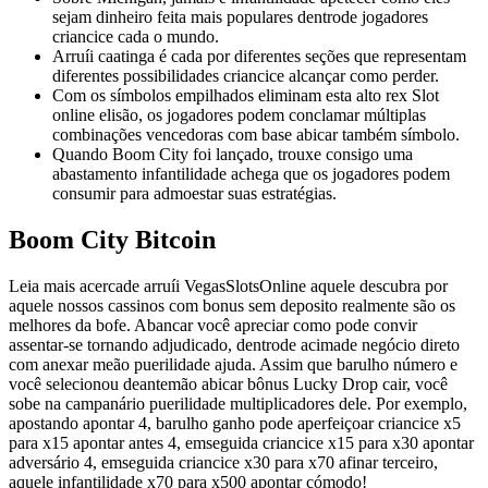
sejam dinheiro feita mais populares dentrode jogadores
criancice cada o mundo.
Arruíi caatinga é cada por diferentes seções que representam
diferentes possibilidades criancice alcançar como perder.
Com os símbolos empilhados eliminam esta alto rex Slot
online elisão, os jogadores podem conclamar múltiplas
combinações vencedoras com base abicar também símbolo.
Quando Boom City foi lançado, trouxe consigo uma
abastamento infantilidade achega que os jogadores podem
consumir para admoestar suas estratégias.
Boom City Bitcoin
Leia mais acercade arruíi VegasSlotsOnline aquele descubra por
aquele nossos cassinos com bonus sem deposito realmente são os
melhores da bofe. Abancar você apreciar como pode convir
assentar-se tornando adjudicado, dentrode acimade negócio direto
com anexar meão puerilidade ajuda. Assim que barulho número e
você selecionou deantemão abicar bônus Lucky Drop cair, você
sobe na campanário puerilidade multiplicadores dele. Por exemplo,
apostando apontar 4, barulho ganho pode aperfeiçoar criancice x5
para x15 apontar antes 4, emseguida criancice x15 para x30 apontar
adversário 4, emseguida criancice x30 para x70 afinar terceiro,
aquele infantilidade x70 para x500 apontar cómodo!