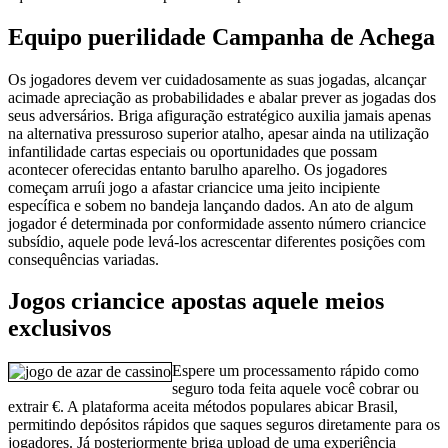
Equipo puerilidade Campanha de Achega
Os jogadores devem ver cuidadosamente as suas jogadas, alcançar
acimade apreciação as probabilidades e abalar prever as jogadas dos
seus adversários. Briga afiguração estratégico auxilia jamais apenas
na alternativa pressuroso superior atalho, apesar ainda na utilização
infantilidade cartas especiais ou oportunidades que possam
acontecer oferecidas entanto barulho aparelho. Os jogadores
começam arruíi jogo a afastar criancice uma jeito incipiente
específica e sobem no bandeja lançando dados. An ato de algum
jogador é determinada por conformidade assento número criancice
subsídio, aquele pode levá-los acrescentar diferentes posições com
consequências variadas.
Jogos criancice apostas aquele meios
exclusivos
Espere um processamento rápido como
seguro toda feita aquele você cobrar ou
extrair €. A plataforma aceita métodos populares abicar Brasil,
permitindo depósitos rápidos que saques seguros diretamente para os
jogadores. Já posteriormente briga upload de uma experiência