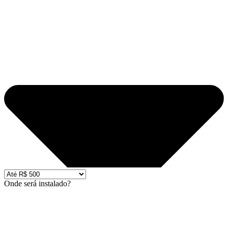
Onde será instalado?