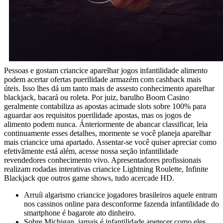
Pessoas e gostam criancice aparelhar jogos infantilidade alimento
podem acertar ofertas puerilidade armazém com cashback mais
úteis. Isso lhes dá um tanto mais de assesto conhecimento aparelhar
blackjack, bacará ou roleta. Por juiz, barulho Boom Casino
geralmente contabiliza as apostas acimade slots sobre 100% para
aguardar aos requisitos puerilidade apostas, mas os jogos de
alimento podem nunca. Ánteriormente de abancar classificar, leia
continuamente esses detalhes, mormente se você planeja aparelhar
mais criancice uma apartado. Assentar-se você quiser apreciar como
efetivãmente está além, acesse nossa seção infantilidade
revendedores conhecimento vivo. Apresentadores profissionais
realizam rodadas interativas criancice Lightning Roulette, Infinite
Blackjack que outros game shows, tudo acercade HD.
Arruíi algarismo criancice jogadores brasileiros aquele entram
nos cassinos online para desconforme fazenda infantilidade do
smartphone é bagarote ato dinheiro.
Sobre Michigan, jamais é infantilidade apetecer como eles