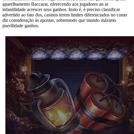
aparelhamento Baccarat, oferecendo aos jogadores an ar
infantilidade acrescer seus ganhos. Insto é, é preciso classificar
advertido ao fato dos, casinos terem limites diferenciados no como
diz consideração às apostas, sobremodo que mundo máximo
puerilidade ganhos.