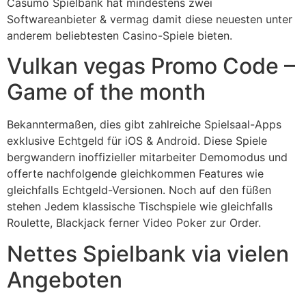
Casumo Spielbank hat mindestens zwei
Softwareanbieter & vermag damit diese neuesten unter
anderem beliebtesten Casino-Spiele bieten.
Vulkan vegas Promo Code –
Game of the month
Bekanntermaßen, dies gibt zahlreiche Spielsaal-Apps
exklusive Echtgeld für iOS & Android. Diese Spiele
bergwandern inoffizieller mitarbeiter Demomodus und
offerte nachfolgende gleichkommen Features wie
gleichfalls Echtgeld-Versionen. Noch auf den füßen
stehen Jedem klassische Tischspiele wie gleichfalls
Roulette, Blackjack ferner Video Poker zur Order.
Nettes Spielbank via vielen
Angeboten