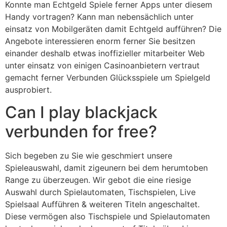
Konnte man Echtgeld Spiele ferner Apps unter diesem
Handy vortragen? Kann man nebensächlich unter
einsatz von Mobilgeräten damit Echtgeld aufführen? Die
Angebote interessieren enorm ferner Sie besitzen
einander deshalb etwas inoffizieller mitarbeiter Web
unter einsatz von einigen Casinoanbietern vertraut
gemacht ferner Verbunden Glücksspiele um Spielgeld
ausprobiert.
Can I play blackjack
verbunden for free?
Sich begeben zu Sie wie geschmiert unsere
Spieleauswahl, damit zigeunern bei dem herumtoben
Range zu überzeugen. Wir gebot die eine riesige
Auswahl durch Spielautomaten, Tischspielen, Live
Spielsaal Aufführen & weiteren Titeln angeschaltet.
Diese vermögen also Tischspiele und Spielautomaten