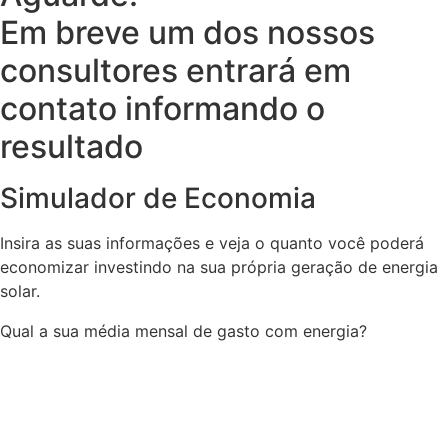
Em breve um dos nossos
consultores entrará em
contato informando o
resultado
Simulador de Economia
Insira as suas informações e veja o quanto você poderá
economizar investindo na sua própria geração de energia
solar.
Qual a sua média mensal de gasto com energia?