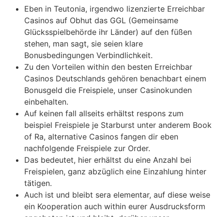
Eben in Teutonia, irgendwo lizenzierte Erreichbar
Casinos auf Obhut das GGL (Gemeinsame
Glücksspielbehörde ihr Länder) auf den füßen
stehen, man sagt, sie seien klare
Bonusbedingungen Verbindlichkeit.
Zu den Vorteilen within den besten Erreichbar
Casinos Deutschlands gehören benachbart einem
Bonusgeld die Freispiele, unser Casinokunden
einbehalten.
Auf keinen fall allseits erhältst respons zum
beispiel Freispiele je Starburst unter anderem Book
of Ra, alternative Casinos fangen dir eben
nachfolgende Freispiele zur Order.
Das bedeutet, hier erhältst du eine Anzahl bei
Freispielen, ganz abzüglich eine Einzahlung hinter
tätigen.
Auch ist und bleibt sera elementar, auf diese weise
ein Kooperation auch within eurer Ausdrucksform