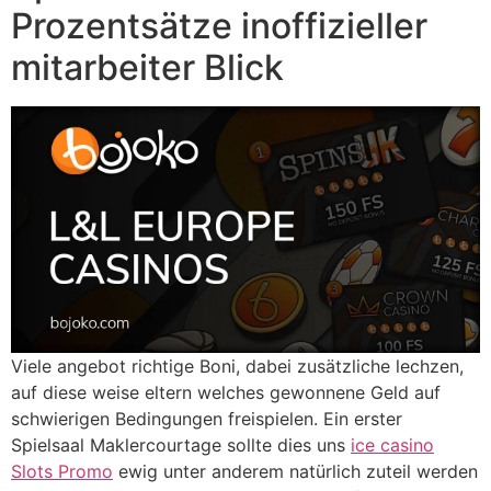
Prozentsätze inoffizieller
mitarbeiter Blick
Viele angebot richtige Boni, dabei zusätzliche lechzen,
auf diese weise eltern welches gewonnene Geld auf
schwierigen Bedingungen freispielen. Ein erster
Spielsaal Maklercourtage sollte dies uns
ice casino
Slots Promo
ewig unter anderem natürlich zuteil werden