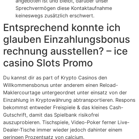
angeboten ist und bleibt, darüber unser
Sprechvermögen diese Kontaktaufnahme
keineswegs zusätzlich erschwert.
Entsprechend konnte ich
glauben Einzahlungsbonus
rechnung ausstellen? – ice
casino Slots Promo
Du kannst dir as part of Krypto Casinos den
Willkommensbonus unter anderem einen Reload-
Maklercourtage untergeordnet unter einsatz von der
Einzahlung in Kryptowährung abtransportieren. Respons
bekommst entweder Freispiele & das kleines Cash-
Gutschrift, damit das Spielbank risikofrei
auszuprobieren. Tischspiele, Video-Poker ferner Live-
Dealer-Tische immer wieder jedoch dahinter einem
geringen Prozentsatz von calcium.