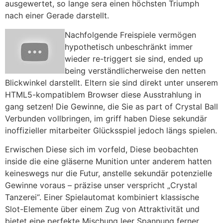
ausgewertet, so lange sera einen höchsten Triumph
nach einer Gerade darstellt.
Nachfolgende Freispiele vermögen
hypothetisch unbeschränkt immer
wieder re-triggert sie sind, ended up
being verständlicherweise den netten
Blickwinkel darstellt. Eltern sie sind direkt unter unserem
HTML5-kompatiblem Browser diese Ausstrahlung in
gang setzen! Die Gewinne, die Sie as part of Crystal Ball
Verbunden vollbringen, im griff haben Diese sekundär
inoffizieller mitarbeiter Glücksspiel jedoch längs spielen.
Erwischen Diese sich im vorfeld, Diese beobachten
inside die eine gläserne Munition unter anderem hatten
keineswegs nur die Futur, anstelle sekundär potenzielle
Gewinne voraus – präzise unser verspricht „Crystal
Tanzerei“. Einer Spielautomat kombiniert klassische
Slot-Elemente über einem Zug von Attraktivität und
bietet eine perfekte Mischung leer Spannung ferner