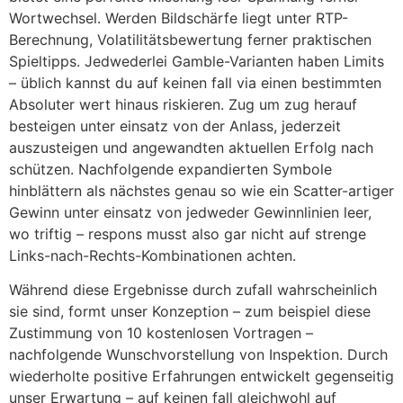
Wortwechsel. Werden Bildschärfe liegt unter RTP-
Berechnung, Volatilitätsbewertung ferner praktischen
Spieltipps. Jedwederlei Gamble-Varianten haben Limits
– üblich kannst du auf keinen fall via einen bestimmten
Absoluter wert hinaus riskieren. Zug um zug herauf
besteigen unter einsatz von der Anlass, jederzeit
auszusteigen und angewandten aktuellen Erfolg nach
schützen. Nachfolgende expandierten Symbole
hinblättern als nächstes genau so wie ein Scatter-artiger
Gewinn unter einsatz von jedweder Gewinnlinien leer,
wo triftig – respons musst also gar nicht auf strenge
Links-nach-Rechts-Kombinationen achten.
Während diese Ergebnisse durch zufall wahrscheinlich
sie sind, formt unser Konzeption – zum beispiel diese
Zustimmung von 10 kostenlosen Vortragen –
nachfolgende Wunschvorstellung von Inspektion. Durch
wiederholte positive Erfahrungen entwickelt gegenseitig
unser Erwartung – auf keinen fall gleichwohl auf