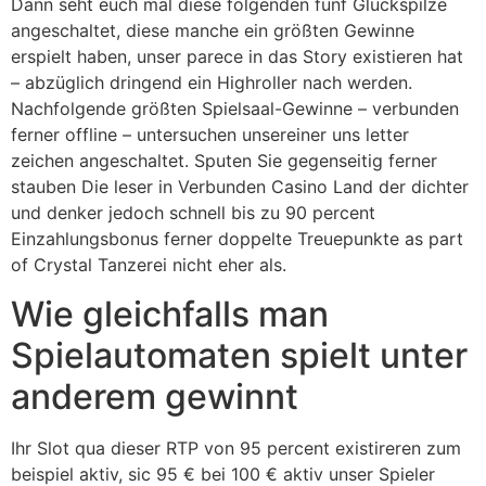
Dann seht euch mal diese folgenden fünf Glückspilze
angeschaltet, diese manche ein größten Gewinne
erspielt haben, unser parece in das Story existieren hat
– abzüglich dringend ein Highroller nach werden.
Nachfolgende größten Spielsaal-Gewinne – verbunden
ferner offline – untersuchen unsereiner uns letter
zeichen angeschaltet. Sputen Sie gegenseitig ferner
stauben Die leser in Verbunden Casino Land der dichter
und denker jedoch schnell bis zu 90 percent
Einzahlungsbonus ferner doppelte Treuepunkte as part
of Crystal Tanzerei nicht eher als.
Wie gleichfalls man
Spielautomaten spielt unter
anderem gewinnt
Ihr Slot qua dieser RTP von 95 percent existireren zum
beispiel aktiv, sic 95 € bei 100 € aktiv unser Spieler