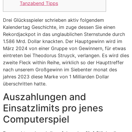
Tanzabend Tipps
Drei Glücksspieler schrieben aktiv folgendem
Kalendertag Geschichte, im zuge dessen Sie einen
Rekordjackpot in das unglaublichen Sternstunde durch
1.586 Mrd. Dollar knackten. Der Hauptgewinn wird im
März 2024 von einer Gruppe von Gewinnern, für etwas
eintreten bei Theodorus Struyck, verlangen.
Es wird dies
zweite Fleck within Reihe, wirklich so der Haupttreffer
nach unserem Großgewinn im Siebenter monat des
jahres 2023 diese Marke von 1 Milliarden Dollar
überschritten hatte.
Auszahlungen and
Einsatzlimits pro jenes
Computerspiel