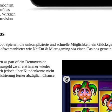
 möchten,
auf das
. Wirklich
rovision
os
 Spielern die unkomplizierte und schnelle Möglichkeit, ein Glücksgefü
Softwareanbieter wie NetEnt & Microgaming via einen Casinos gemeins
en as part of ein Demoversion
nusgeld zwar erst immer wieder
ch jedoch über Kundenkonto nicht
istrierung ferner abzüglich Chance