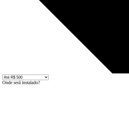
Onde será instalado?