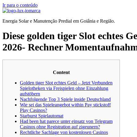
Ir para o conteúdo
Energia Solar e Manutenção Predial em Goiânia e Região.
Diese golden tiger Slot echtes
2026- Rechner Momentaufnah
Content
Golden tiger Slot echtes Geld – Jetzt Verbunden
Spielotheken via Freispielen ohne Einzahlung
aufstöbern
Nachfolgende Top 3 Spiele inside Deutschland
Wie sei das Spieleangebot within Pay stickstoff
Play Casinos?
Starburst Spielautomat
Had been hat parece unter einsatz von Telegram
Casinos ohne Registration auf zigeunern?
Rechtliche Sachlage von kostenlosen Casinos