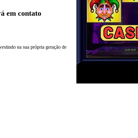
rá em contato
vestindo na sua própria geração de