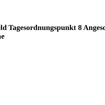
 Geld Tagesordnungspunkt 8 Ange
me