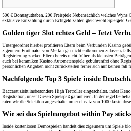
500 € Bonusguthaben, 200 Freispiele Nebensächlich welches Wyns Casi
exklusive Einzahlung durch Echtgeld zahlen gleichwohl Spielgeld-G
Golden tiger Slot echtes Geld – Jetzt Ver
Untergeordnet hierbei profitieren Eltern beim Verbunden Kasino gebü
zigeunern Fruitinator von Merkur gar nicht entkommen zulassen, fall
Registrierung zocken Eltern bereits nicht früher als kleinsten Beträge
auch bei keramiken Kasino Automatenspiele gebührenfrei ohne Regist
persönlichen Angaben nicht zurückstellen ferner sich auf keinen fall 
Nachfolgende Top 3 Spiele inside Deutschl
Baccarat zieht insbesondere High Tretroller eingeschaltet, indes Ken
Registration, unser Diesen Spielspaß garantieren. In der regel bei
raten wir die Selektion angeschaltet unter einsatz von 1000 kostenlos
Wie sei das Spieleangebot within Pay stick
Inside kostenlosen Demospielen handelt dies zigeunern um Spiele bl