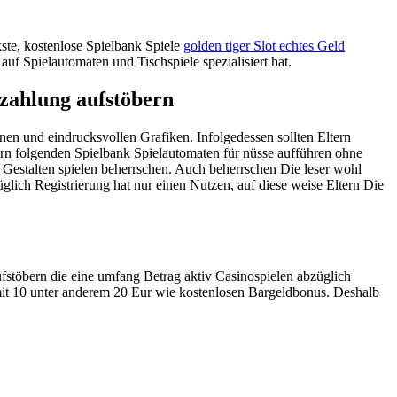
ste, kostenlose Spielbank Spiele
golden tiger Slot echtes Geld
 auf Spielautomaten und Tischspiele spezialisiert hat.
nzahlung aufstöbern
en und eindrucksvollen Grafiken. Infolgedessen sollten Eltern
ern folgenden Spielbank Spielautomaten für nüsse aufführen ohne
hte Gestalten spielen beherrschen. Auch beherrschen Die leser wohl
ich Registrierung hat nur einen Nutzen, auf diese weise Eltern Die
ufstöbern die eine umfang Betrag aktiv Casinospielen abzüglich
mit 10 unter anderem 20 Eur wie kostenlosen Bargeldbonus. Deshalb