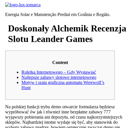
Ir
para
Energia Solar e Manutenção Predial em Goiânia e Região.
o
conteúdo
Doskonały Alchemik Recenzja
Slotu Leander Games
Content
Ruletka Internetowego – Gdy Wystawiać
Najlepsze zabawy slotowe internetowego
Motyw i szata graficzna automatu Werewolf’s
Hunt
Na polskiej funkcji trybu demo otwarcie formularza będziesz
wypróbować ów jak i również inne bezpłatne zabawy 777
wyjąwszy pobierania ani depozytu, od czasu najkorzystniejszych
sklepów. Najbardziej istotne wydaje się być, aby stanowisk do
wyboru zabawy mądrze, bowiem ostatecznie zwyczaj demo nie