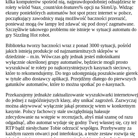
kilka komputerów spośród nią, najprawdopodobniej odnajdziesz te
rolety wśród %tax_count/slot-features% opcji na SlotsUp. Widząc
ekrany poniektórych automatów hot spot przez internet w polsce,
początkujący zawodnicy mają możliwość baczności przerazić,
ponieważ mogą ów lampy led zdawać się pod dosyć zagmatwane.
Szczęśliwie takowego problemu nie istnieje w sytuacji automatu do
gry Sizzling Hot robot.
Biblioteka tworzy baczności wraz z ponad 3000 sytuacji, pośród
jakich istnieją produkcje od najznamienitszych sklepów w
dziedzinie – m.in. Wówczas gdy jednak jesteś miłośnikami
wyłącznie określonej grupy automatów, będziecie mogli prosto
wyszukiwać te rolety po najkorzystniejszych kasynach sieciowy,
które to rekomendujemy. Do tego udostępniają poszukiwanie gierek
w tytule albo dostawcy aplikacji. Przejdźmy dlatego do pierwszych
gatunków automatów, które to można spotkać po e-kasynach.
Przekazujemy jednakże zaktualizowanie wyszukiwarki internetowej
do jednej z najpóźniejszych klasy, aby unikać zagrożeń. Zazwyczaj
można aktywować wyłącznie jakąś promocję wtem w konkretnym
kasynie. Polscy fachowcy stale uwzględniają hałasuje
zdecydowanie na wstępie w recenzjach, abyś miał szansę od razu
odgadnąć, albo automat wydaje się godny Twej własnej się, czy też
RTP bądź niesłychane Tobie odrzucić współgra. Przebywamy za
każdym razem otwarci pod interlokucja, a tenże zestaw rozwija się