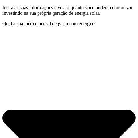
Insira as suas informações e veja o quanto você poderá economizar
investindo na sua própria geração de energia solar.
Qual a sua média mensal de gasto com energia?