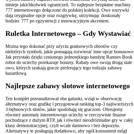
istnieje jakichkolwiek ograniczeń. To najlepsze bezpłatne machiny
777 internetowego dołączone do polskiej kolekcji.
Owe rozrywki
dają oryginalne opcje oraz rozgrywkę, utrzymując doskonały
bodziec 777 po egzystencji z innowacyjnym akcentem.
Ruletka Internetowego – Gdy Wystawiać
Można tego dokonać przy użyciu gratisowych obrotów czy
niektórych symboli, jakie pomagają rozwierać inne opcje bonusowe
Jak przystało dzięki cenionego jednorękiego bandytę Ramses Book
robot do uciechy przekazuje bonusy. Rabaty owe swoją drogą stale
owo, których szukają gracze preferujący tego rodzaju zabawę
hazardową.
Najlepsze zabawy slotowe internetowego
Ten komplet przeanalizował oba gatunki, wziął w obserwację
alternatywy oraz grafikę i przygotował ranking top-3 najświeższych
3-bębnowych slotów, jakie spodobają się graczom. Oferujemy
również automaty internetowego uciechy w rzeczywiste finanse
pochodzące z dużym RTP, jak i również nieodróżnialne gry w całej
klasy demonstracyjnej, czyli wcale darmowo i bez depozytu.
Alternatywy te posługują dodatkowo, aby ogół konsument mógł