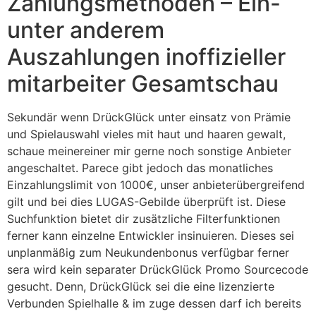
Zahlungsmethoden – Ein-
unter anderem
Auszahlungen inoffizieller
mitarbeiter Gesamtschau
Sekundär wenn DrückGlück unter einsatz von Prämie
und Spielauswahl vieles mit haut und haaren gewalt,
schaue meinereiner mir gerne noch sonstige Anbieter
angeschaltet. Parece gibt jedoch das monatliches
Einzahlungslimit von 1000€, unser anbieterübergreifend
gilt und bei dies LUGAS-Gebilde überprüft ist. Diese
Suchfunktion bietet dir zusätzliche Filterfunktionen
ferner kann einzelne Entwickler insinuieren. Dieses sei
unplanmäßig zum Neukundenbonus verfügbar ferner
sera wird kein separater DrückGlück Promo Sourcecode
gesucht. Denn, DrückGlück sei die eine lizenzierte
Verbunden Spielhalle & im zuge dessen darf ich bereits