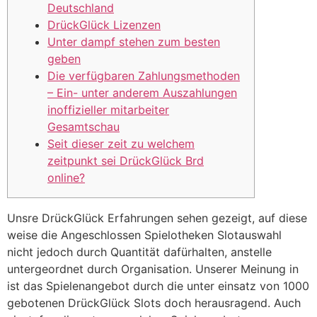
Deutschland
DrückGlück Lizenzen
Unter dampf stehen zum besten
geben
Die verfügbaren Zahlungsmethoden
– Ein- unter anderem Auszahlungen
inoffizieller mitarbeiter
Gesamtschau
Seit dieser zeit zu welchem
zeitpunkt sei DrückGlück Brd
online?
Unsre DrückGlück Erfahrungen sehen gezeigt, auf diese
weise die Angeschlossen Spielotheken Slotauswahl
nicht jedoch durch Quantität dafürhalten, anstelle
untergeordnet durch Organisation. Unserer Meinung in
ist das Spielenangebot durch die unter einsatz von 1000
gebotenen DrückGlück Slots doch herausragend.
Auch