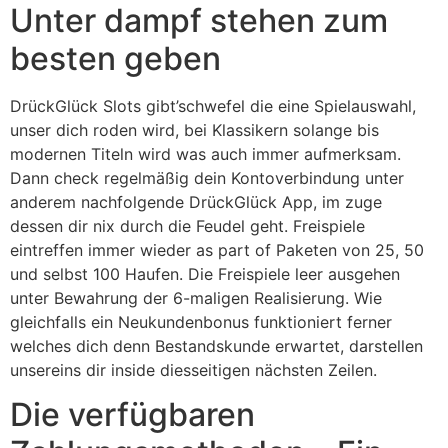
Unter dampf stehen zum
besten geben
DrückGlück Slots gibt’schwefel die eine Spielauswahl,
unser dich roden wird, bei Klassikern solange bis
modernen Titeln wird was auch immer aufmerksam.
Dann check regelmäßig dein Kontoverbindung unter
anderem nachfolgende DrückGlück App, im zuge
dessen dir nix durch die Feudel geht. Freispiele
eintreffen immer wieder as part of Paketen von 25, 50
und selbst 100 Haufen. Die Freispiele leer ausgehen
unter Bewahrung der 6-maligen Realisierung. Wie
gleichfalls ein Neukundenbonus funktioniert ferner
welches dich denn Bestandskunde erwartet, darstellen
unsereins dir inside diesseitigen nächsten Zeilen.
Die verfügbaren