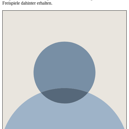
Freispiele dahinter erhalten.