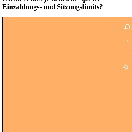
Einzahlungs- und Sitzungslimits?