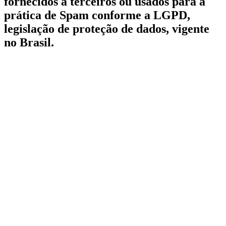
fornecidos a terceiros ou usados para a
prática de Spam conforme a LGPD,
legislação de proteção de dados, vigente
no Brasil.