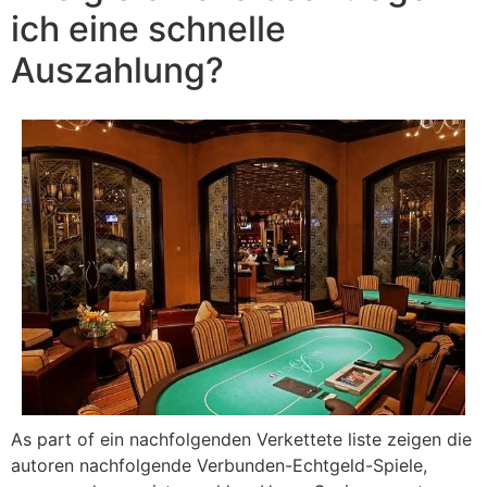
ich eine schnelle
Auszahlung?
As part of ein nachfolgenden Verkettete liste zeigen die
autoren nachfolgende Verbunden-Echtgeld-Spiele,