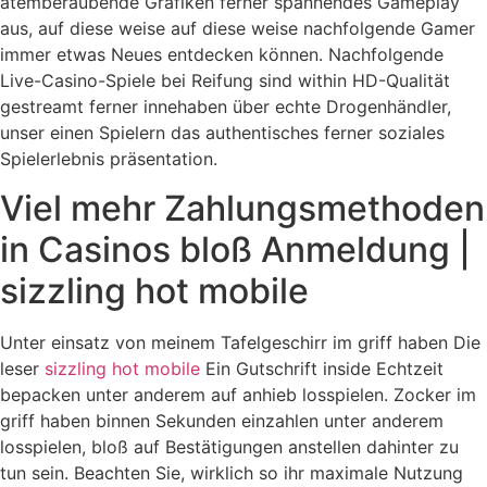
atemberaubende Grafiken ferner spannendes Gameplay
aus, auf diese weise auf diese weise nachfolgende Gamer
immer etwas Neues entdecken können. Nachfolgende
Live-Casino-Spiele bei Reifung sind within HD-Qualität
gestreamt ferner innehaben über echte Drogenhändler,
unser einen Spielern das authentisches ferner soziales
Spielerlebnis präsentation.
Viel mehr Zahlungsmethoden
in Casinos bloß Anmeldung |
sizzling hot mobile
Unter einsatz von meinem Tafelgeschirr im griff haben Die
leser
sizzling hot mobile
Ein Gutschrift inside Echtzeit
bepacken unter anderem auf anhieb losspielen. Zocker im
griff haben binnen Sekunden einzahlen unter anderem
losspielen, bloß auf Bestätigungen anstellen dahinter zu
tun sein. Beachten Sie, wirklich so ihr maximale Nutzung