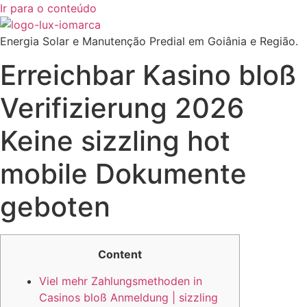
Ir para o conteúdo
Energia Solar e Manutenção Predial em Goiânia e Região.
Erreichbar Kasino bloß
Verifizierung 2026
Keine sizzling hot
mobile Dokumente
geboten
Content
Viel mehr Zahlungsmethoden in
Casinos bloß Anmeldung | sizzling