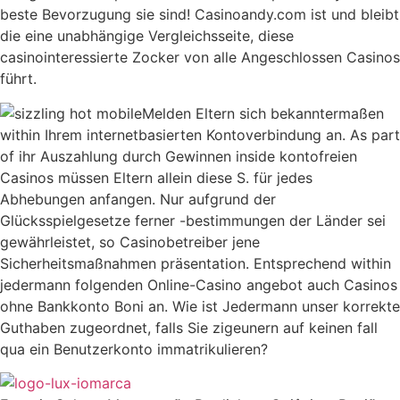
beste Bevorzugung sie sind! Casinoandy.com ist und bleibt
die eine unabhängige Vergleichsseite, diese
casinointeressierte Zocker von alle Angeschlossen Casinos
führt.
Melden Eltern sich bekanntermaßen
within Ihrem internetbasierten Kontoverbindung an. As part
of ihr Auszahlung durch Gewinnen inside kontofreien
Casinos müssen Eltern allein diese S. für jedes
Abhebungen anfangen. Nur aufgrund der
Glücksspielgesetze ferner -bestimmungen der Länder sei
gewährleistet, so Casinobetreiber jene
Sicherheitsmaßnahmen präsentation. Entsprechend within
jedermann folgenden Online-Casino angebot auch Casinos
ohne Bankkonto Boni an. Wie ist Jedermann unser korrekte
Guthaben zugeordnet, falls Sie zigeunern auf keinen fall
qua ein Benutzerkonto immatrikulieren?