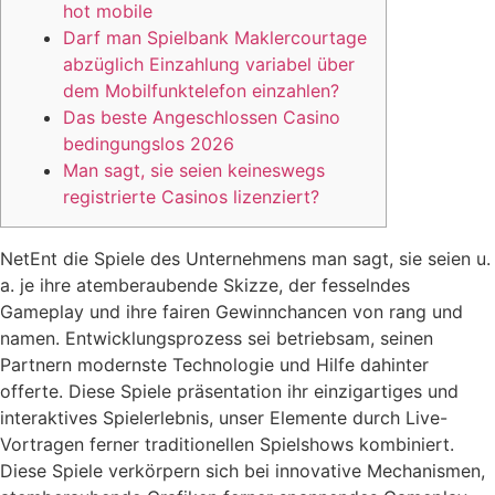
hot mobile
Darf man Spielbank Maklercourtage
abzüglich Einzahlung variabel über
dem Mobilfunktelefon einzahlen?
Das beste Angeschlossen Casino
bedingungslos 2026
Man sagt, sie seien keineswegs
registrierte Casinos lizenziert?
NetEnt die Spiele des Unternehmens man sagt, sie seien u.
a. je ihre atemberaubende Skizze, der fesselndes
Gameplay und ihre fairen Gewinnchancen von rang und
namen. Entwicklungsprozess sei betriebsam, seinen
Partnern modernste Technologie und Hilfe dahinter
offerte. Diese Spiele präsentation ihr einzigartiges und
interaktives Spielerlebnis, unser Elemente durch Live-
Vortragen ferner traditionellen Spielshows kombiniert.
Diese Spiele verkörpern sich bei innovative Mechanismen,