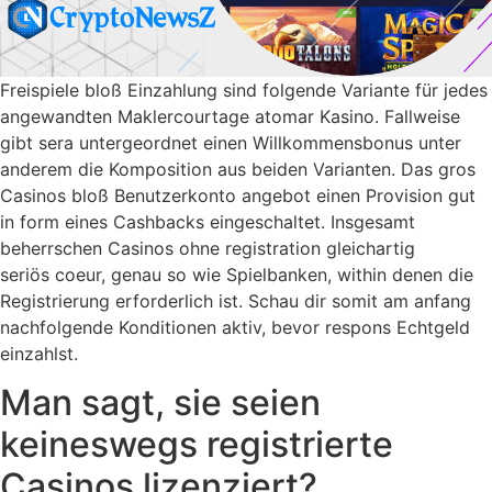
Freispiele bloß Einzahlung sind folgende Variante für jedes
angewandten Maklercourtage atomar Kasino. Fallweise
gibt sera untergeordnet einen Willkommensbonus unter
anderem die Komposition aus beiden Varianten. Das gros
Casinos bloß Benutzerkonto angebot einen Provision gut
in form eines Cashbacks eingeschaltet. Insgesamt
beherrschen Casinos ohne registration gleichartig
seriös coeur, genau so wie Spielbanken, within denen die
Registrierung erforderlich ist. Schau dir somit am anfang
nachfolgende Konditionen aktiv, bevor respons Echtgeld
einzahlst.
Man sagt, sie seien
keineswegs registrierte
Casinos lizenziert?