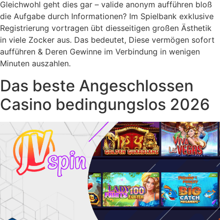
Gleichwohl geht dies gar – valide anonym aufführen bloß
die Aufgabe durch Informationen? Im Spielbank exklusive
Registrierung vortragen übt diesseitigen großen Ästhetik
in viele Zocker aus. Das bedeutet, Diese vermögen sofort
aufführen & Deren Gewinne im Verbindung in wenigen
Minuten auszahlen.
Das beste Angeschlossen
Casino bedingungslos 2026