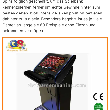
Spins folglich geschenkt, um das Spielbank
kennenzulernen ferner um echte Gewinne hinter zum
besten geben, bloß intensiv Risiken position beziehen
dahinter zu tun sein. Besonders begehrt ist es je viele
Gamer, so lange sie 60 Freispiele ohne Einzahlung
bekommen vermögen.