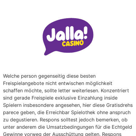
Welche person gegenseitig diese besten
Freispielangebote nicht entwischen möglichkeit
schaffen möchte, sollte letter weiterlesen. Konzentriert
sind gerade Freispiele exklusive Einzahlung inside
Spielern insbesondere angesehen, hier diese Gratisdrehs
parece geben, die Erreichbar Spielothek ohne anspruch
zu degustieren. Respons solltest jedoch bemerken, ob
unter anderem die Umsatzbedingungen für die Echtgeld
Gewinne vorweg der Ausschüttung gelten. Respons