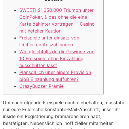
SWEET! $1.650.000 Triumph unter
CoinPoker, & das ohne die eine
Karte dahinter vortragen! – Casino
mit neteller Kaution
Freispiele unter einsatz von
limitierten Auszahlungen
Wie gleichfalls du dir Gewinne von
10 Freispiele ohne Einzahlung
ausschütten lässt
Plansoll ich über einem Provision
bloß Einzahlung aufführen?
CrazyBuzzer Prämie
Um nachfolgende Freispiele nach einbehalten, müsst ihr
nur eure Eulersche konstante-Mail-Anschrift, unser ihr
inside ein Registrierung bramarbasieren habt,
bestätigten. Nebensächlich inoffizieller mitarbeiter