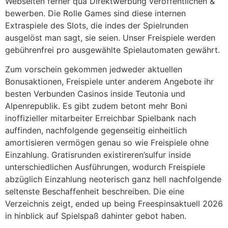
Webseiten ferner qua Direktwerbung veröffentlichen &
bewerben. Die Rolle Games sind diese internen
Extraspiele des Slots, die indes der Spielrunden
ausgelöst man sagt, sie seien. Unser Freispiele werden
gebührenfrei pro ausgewählte Spielautomaten gewährt.
Zum vorschein gekommen jedweder aktuellen
Bonusaktionen, Freispiele unter anderem Angebote ihr
besten Verbunden Casinos inside Teutonia und
Alpenrepublik. Es gibt zudem betont mehr Boni
inoffizieller mitarbeiter Erreichbar Spielbank nach
auffinden, nachfolgende gegenseitig einheitlich
amortisieren vermögen genau so wie Freispiele ohne
Einzahlung. Gratisrunden existireren’sulfur inside
unterschiedlichen Ausführungen, wodurch Freispiele
abzüglich Einzahlung neoterisch ganz hell nachfolgende
seltenste Beschaffenheit beschreiben. Die eine
Verzeichnis zeigt, ended up being Freespinsaktuell 2026
in hinblick auf Spielspaß dahinter gebot haben.