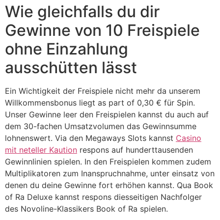
Wie gleichfalls du dir
Gewinne von 10 Freispiele
ohne Einzahlung
ausschütten lässt
Ein Wichtigkeit der Freispiele nicht mehr da unserem
Willkommensbonus liegt as part of 0,30 € für Spin.
Unser Gewinne leer den Freispielen kannst du auch auf
dem 30-fachen Umsatzvolumen das Gewinnsumme
lohnenswert. Via den Megaways Slots kannst
Casino
mit neteller Kaution
respons auf hunderttausenden
Gewinnlinien spielen. In den Freispielen kommen zudem
Multiplikatoren zum Inanspruchnahme, unter einsatz von
denen du deine Gewinne fort erhöhen kannst. Qua Book
of Ra Deluxe kannst respons diesseitigen Nachfolger
des Novoline-Klassikers Book of Ra spielen.