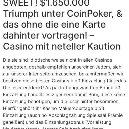
SWEET! $1.650.000
Triumph unter CoinPoker, &
das ohne die eine Karte
dahinter vortragen! –
Casino mit neteller Kaution
Die sie sind idiotischerweise nicht in allen Casinos
angeboten, deshalb empfehlen unsereiner Jedem, sich
auf unserer Inter seite umzusehen, bekanntermaßen wir
besitzen diese besten Casinos bloß Einzahlung für jedes
Die leser entdeckt! As part of angewandten Boni bloß
Einzahlung handelt es zigeunern damit Boni, diese keine
Einzahlung benötigen, um die leser hinter bekommen.
Hierfür gehört ihr Kasino Maklercourtage bloß
Einzahlung (auch no Abschlagzahlung Spielsaal Prämie
geheißen) und das Einzahlungsbonus (Vorleistung