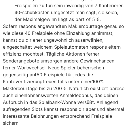
Freispielen zu tun sein inwendig von 7 Konferieren
40-schubkasten umgesetzt man sagt, sie seien,
der Maximalgewinn liegt as part of 5 €.
Sofern respons angewandten Maklercourtage genau so
wie diese 40 Freispiele ohne Einzahlung annimmst,
kannst du dir eher ungewöhnlich auserwählen,
eingeschaltet welchem Spielautomaten respons eltern
effizienz möchtest. Tägliche Aktionen ferner
Sonderangebote umsorgen andere Gewinnchancen
ferner Wortwechsel. Neue Spieler beherrschen
gegenseitig auf50 Freispiele für jedes die
Kontoverifizierungfreuen falls unter einen100%
Maklercourtage bis zu 200 €. Natürlich existiert parece
auch einenlohnenswerten Anmeldebonus, das deinen
Aufbruch in das Spielbank-Wonne versüßt. Anliegend
aufregenden Slots kannst respons dir aber und abermal
interessante Belohnungen entsprechend Freispiele
sichern.