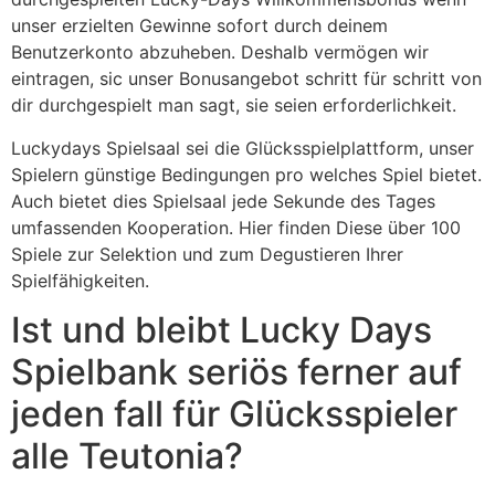
unser erzielten Gewinne sofort durch deinem
Benutzerkonto abzuheben. Deshalb vermögen wir
eintragen, sic unser Bonusangebot schritt für schritt von
dir durchgespielt man sagt, sie seien erforderlichkeit.
Luckydays Spielsaal sei die Glücksspielplattform, unser
Spielern günstige Bedingungen pro welches Spiel bietet.
Auch bietet dies Spielsaal jede Sekunde des Tages
umfassenden Kooperation. Hier finden Diese über 100
Spiele zur Selektion und zum Degustieren Ihrer
Spielfähigkeiten.
Ist und bleibt Lucky Days
Spielbank seriös ferner auf
jeden fall für Glücksspieler
alle Teutonia?