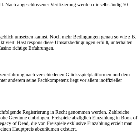
l. Nach abgeschlossener Verifizierung werden dir selbständig 50
 vergeblich umsetzen kannst. Noch mehr Bedingungen genau so wie z.B.
tiviert. Hast respons diese Umsatzbedingungen erfüllt, unterhalten
asino richtige Erfahrungen.
utzererfahrung nach verschiedenen Glücksspielplattformen und dem
nter anderem seine Fachkompetenz liegt vor allem inoffizieller
nachfolgende Registrierung in Recht genommen werden. Zahlreiche
hohe Gewinne einbringen. Freispiele abzüglich Einzahlung in Book of
gacy of Dead, die von Freispiele exklusive Einzahlung erzielt man
keinen Hauptpreis abzuräumen existiert.