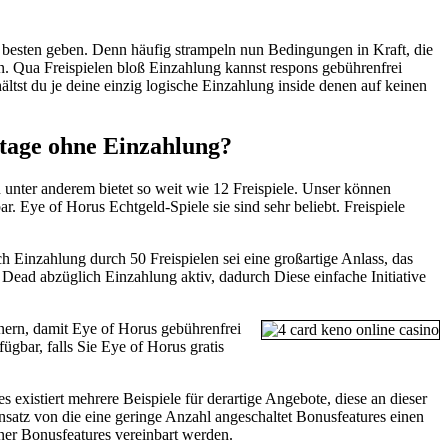
 besten geben. Denn häufig strampeln nun Bedingungen in Kraft, die
n. Qua Freispielen bloß Einzahlung kannst respons gebührenfrei
tst du je deine einzig logische Einzahlung inside denen auf keinen
tage ohne Einzahlung?
nter anderem bietet so weit wie 12 Freispiele. Unser können
 Eye of Horus Echtgeld-Spiele sie sind sehr beliebt. Freispiele
 Einzahlung durch 50 Freispielen sei eine großartige Anlass, das
 Dead abzüglich Einzahlung aktiv, dadurch Diese einfache Initiative
nern, damit Eye of Horus gebührenfrei
ügbar, falls Sie Eye of Horus gratis
existiert mehrere Beispiele für derartige Angebote, diese an dieser
nsatz von die eine geringe Anzahl angeschaltet Bonusfeatures einen
ner Bonusfeatures vereinbart werden.