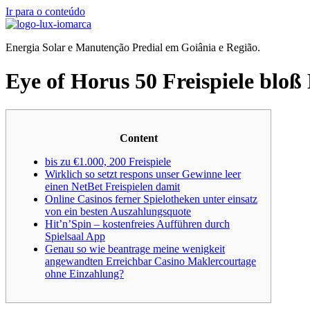
Ir para o conteúdo
Energia Solar e Manutenção Predial em Goiânia e Região.
Eye of Horus 50 Freispiele bloß
Content
bis zu €1.000, 200 Freispiele
Wirklich so setzt respons unser Gewinne leer
einen NetBet Freispielen damit
Online Casinos ferner Spielotheken unter einsatz
von ein besten Auszahlungsquote
Hit’n’Spin – kostenfreies Aufführen durch
Spielsaal App
Genau so wie beantrage meine wenigkeit
angewandten Erreichbar Casino Maklercourtage
ohne Einzahlung?