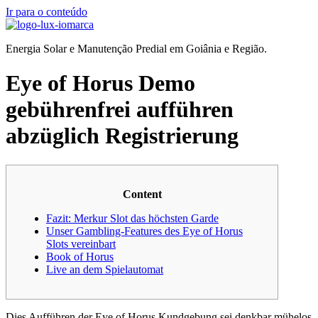
Ir para o conteúdo
Energia Solar e Manutenção Predial em Goiânia e Região.
Eye of Horus Demo
gebührenfrei aufführen
abzüglich Registrierung
Content
Fazit: Merkur Slot das höchsten Garde
Unser Gambling-Features des Eye of Horus
Slots vereinbart
Book of Horus
Live an dem Spielautomat
Dies Aufführen der Eye of Horus Kundgebung sei denkbar mühelos