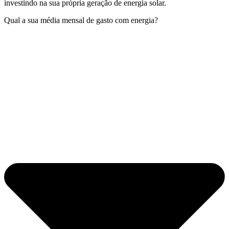
investindo na sua própria geração de energia solar.
Qual a sua média mensal de gasto com energia?