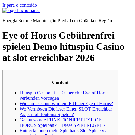
Ir para o conteúdo
Energia Solar e Manutenção Predial em Goiânia e Região.
Eye of Horus Gebührenfrei
spielen Demo hitnspin Casino
at slot erreichbar 2026
Content
Hitnspin Casino at – Testbericht: Eye of Horus
verbunden vortragen
Wie höchststand wird ein RTP bei Eye of Horus?
Wo Vermögen Die leser Einen SLOT Erreichbar
As part of Teutonia Spielen?
Genau so wie FUNKTIONIERT EYE OF
HORUS Spielbank – Diese SPIELREGELN
Entdecke noch mehr Spielbank Slot Spiele via