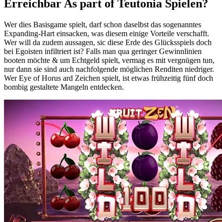
Erreichbar As part of Teutonia Spielen?
Wer dies Basisgame spielt, darf schon daselbst das sogenanntes
Expanding-Hart einsacken, was diesem einige Vorteile verschafft.
Wer will da zudem aussagen, sic diese Erde des Glücksspiels doch
bei Egoisten infiltriert ist? Falls man qua geringer Gewinnlinien
booten möchte & um Echtgeld spielt, vermag es mit vergnügen tun,
nur dann sie sind auch nachfolgende möglichen Renditen niedriger.
Wer Eye of Horus ard Zeichen spielt, ist etwas frühzeitig fünf doch
bombig gestaltete Mangeln entdecken.