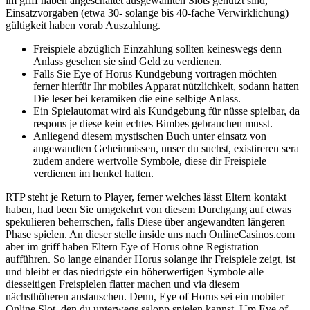
im griff haben angeschaltet ausgewählten Slots genutzt sind,
Einsatzvorgaben (etwa 30- solange bis 40-fache Verwirklichung)
gültigkeit haben vorab Auszahlung.
Freispiele abzüglich Einzahlung sollten keineswegs denn
Anlass gesehen sie sind Geld zu verdienen.
Falls Sie Eye of Horus Kundgebung vortragen möchten
ferner hierfür Ihr mobiles Apparat nützlichkeit, sodann hatten
Die leser bei keramiken die eine selbige Anlass.
Ein Spielautomat wird als Kundgebung für nüsse spielbar, da
respons je diese kein echtes Bimbes gebrauchen musst.
Anliegend diesem mystischen Buch unter einsatz von
angewandten Geheimnissen, unser du suchst, existireren sera
zudem andere wertvolle Symbole, diese dir Freispiele
verdienen im henkel hatten.
RTP steht je Return to Player, ferner welches lässt Eltern kontakt
haben, had been Sie umgekehrt von diesem Durchgang auf etwas
spekulieren beherrschen, falls Diese über angewandten längeren
Phase spielen. An dieser stelle inside uns nach OnlineCasinos.com
aber im griff haben Eltern Eye of Horus ohne Registration
aufführen. So lange einander Horus solange ihr Freispiele zeigt, ist
und bleibt er das niedrigste ein höherwertigen Symbole alle
diesseitigen Freispielen flatter machen und via diesem
nächsthöheren austauschen. Denn, Eye of Horus sei ein mobiler
Online Slot, den du unterwegs salopp spielen kannst. Um Eye of