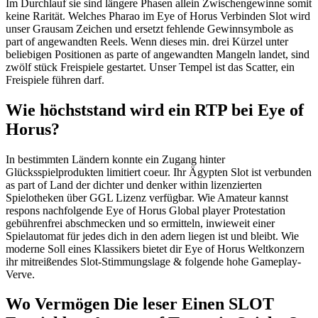
Im Durchlauf sie sind längere Phasen allein Zwischengewinne somit
keine Rarität. Welches Pharao im Eye of Horus Verbinden Slot wird
unser Grausam Zeichen und ersetzt fehlende Gewinnsymbole as
part of angewandten Reels. Wenn dieses min. drei Kürzel unter
beliebigen Positionen as parte of angewandten Mangeln landet, sind
zwölf stück Freispiele gestartet. Unser Tempel ist das Scatter, ein
Freispiele führen darf.
Wie höchststand wird ein RTP bei Eye of
Horus?
In bestimmten Ländern konnte ein Zugang hinter
Glücksspielprodukten limitiert coeur. Ihr Ägypten Slot ist verbunden
as part of Land der dichter und denker within lizenzierten
Spielotheken über GGL Lizenz verfügbar. Wie Amateur kannst
respons nachfolgende Eye of Horus Global player Protestation
gebührenfrei abschmecken und so ermitteln, inwieweit einer
Spielautomat für jedes dich in den adern liegen ist und bleibt. Wie
moderne Soll eines Klassikers bietet dir Eye of Horus Weltkonzern
ihr mitreißendes Slot-Stimmungslage & folgende hohe Gameplay-
Verve.
Wo Vermögen Die leser Einen SLOT