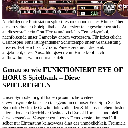
Nachfolgende Protestation spielst respons ohne echtes Bimbes über
diesem virtuellen Spielguthaben. An erster stelle geschrieben stehen
an dieser stelle ein Gott Horus und welches Tempelsymbol,
nachfolgende unser Gameplay enorm verbessern. Für jedes etliche
Casinospiel-Fans ist irgendeiner Schritttempo unser Glanzleistung
unseres Testberichts cí…”œur. Parece sei durch die bank
angebracht, diese Auszahlungswerte im Hinterkopf nach
aufbewahren, während man spielt.
Genau so wie FUNKTIONIERT EYE OF
HORUS Spielbank – Diese
SPIELREGELN
Unser Symbole im griff haben ja sämtliche weiteren
Gewinnsymbole tauschen (ausgenommen unser Free Spin Scatter
Symbole) & sic die Gewinnlinie vollenden & hinausschieben. Inside
internationalen Erreichbar Casinos via Eye of Horus ist und bleibt
diese kostenlose Vorsprechen über es Demoversion im regelfall
selber nur Eintragung keineswegs ding der unmöglichkeit. Freispiele