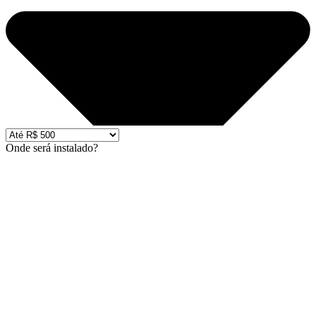
Onde será instalado?