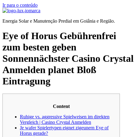
Ir para o conteúdo
Energia Solar e Manutenção Predial em Goiânia e Região.
Eye of Horus Gebührenfrei
zum besten geben
Sonnennächster Casino Crystal
Anmelden planet Bloß
Eintragung
Content
Ruhige vs. aggressive Spielweisen im direkten
Vergleich | Casino Crystal Anmelden
Je wafer Spielertypen eignet zigeunern Eye of
Horus gerade?