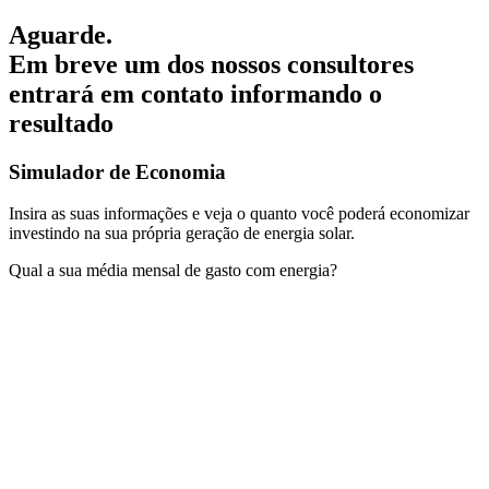
Aguarde.
Em breve um dos nossos consultores
entrará em contato informando o
resultado
Simulador de Economia
Insira as suas informações e veja o quanto você poderá economizar
investindo na sua própria geração de energia solar.
Qual a sua média mensal de gasto com energia?