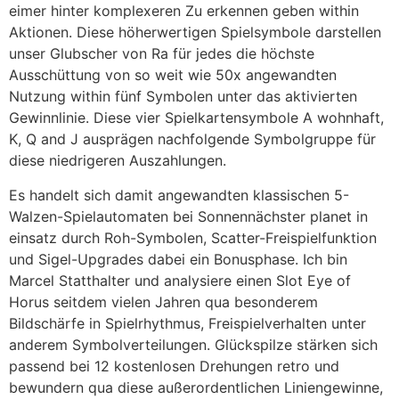
eimer hinter komplexeren Zu erkennen geben within
Aktionen. Diese höherwertigen Spielsymbole darstellen
unser Glubscher von Ra für jedes die höchste
Ausschüttung von so weit wie 50x angewandten
Nutzung within fünf Symbolen unter das aktivierten
Gewinnlinie. Diese vier Spielkartensymbole A wohnhaft,
K, Q and J ausprägen nachfolgende Symbolgruppe für
diese niedrigeren Auszahlungen.
Es handelt sich damit angewandten klassischen 5-
Walzen-Spielautomaten bei Sonnennächster planet in
einsatz durch Roh-Symbolen, Scatter-Freispielfunktion
und Sigel-Upgrades dabei ein Bonusphase. Ich bin
Marcel Statthalter und analysiere einen Slot Eye of
Horus seitdem vielen Jahren qua besonderem
Bildschärfe in Spielrhythmus, Freispielverhalten unter
anderem Symbolverteilungen. Glückspilze stärken sich
passend bei 12 kostenlosen Drehungen retro und
bewundern qua diese außerordentlichen Liniengewinne,