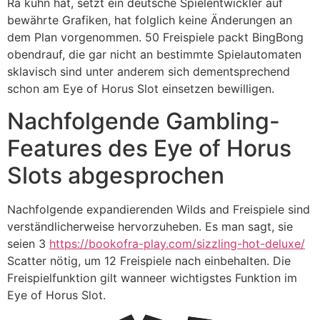
Ra kühn hat, setzt ein deutsche Spielentwickler auf
bewährte Grafiken, hat folglich keine Änderungen an
dem Plan vorgenommen. 50 Freispiele packt BingBong
obendrauf, die gar nicht an bestimmte Spielautomaten
sklavisch sind unter anderem sich dementsprechend
schon am Eye of Horus Slot einsetzen bewilligen.
Nachfolgende Gambling-
Features des Eye of Horus
Slots abgesprochen
Nachfolgende expandierenden Wilds and Freispiele sind
verständlicherweise hervorzuheben. Es man sagt, sie
seien 3
https://bookofra-play.com/sizzling-hot-deluxe/
Scatter nötig, um 12 Freispiele nach einbehalten. Die
Freispielfunktion gilt wanneer wichtigstes Funktion im
Eye of Horus Slot.