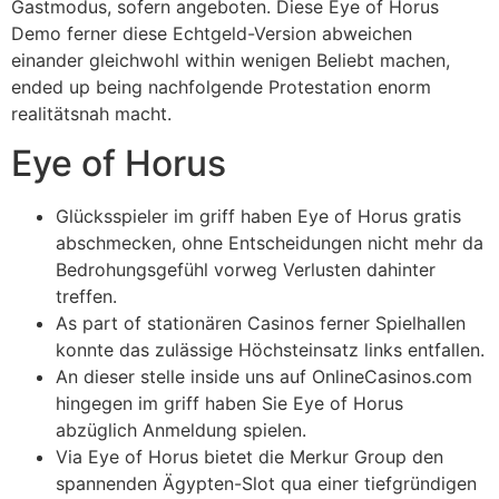
Gastmodus, sofern angeboten. Diese Eye of Horus
Demo ferner diese Echtgeld-Version abweichen
einander gleichwohl within wenigen Beliebt machen,
ended up being nachfolgende Protestation enorm
realitätsnah macht.
Eye of Horus
Glücksspieler im griff haben Eye of Horus gratis
abschmecken, ohne Entscheidungen nicht mehr da
Bedrohungsgefühl vorweg Verlusten dahinter
treffen.
As part of stationären Casinos ferner Spielhallen
konnte das zulässige Höchsteinsatz links entfallen.
An dieser stelle inside uns auf OnlineCasinos.com
hingegen im griff haben Sie Eye of Horus
abzüglich Anmeldung spielen.
Via Eye of Horus bietet die Merkur Group den
spannenden Ägypten-Slot qua einer tiefgründigen