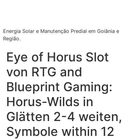
Energia Solar e Manutenção Predial em Goiânia e
Região.
Eye of Horus Slot
von RTG and
Blueprint Gaming:
Horus-Wilds in
Glätten 2-4 weiten,
Symbole within 12