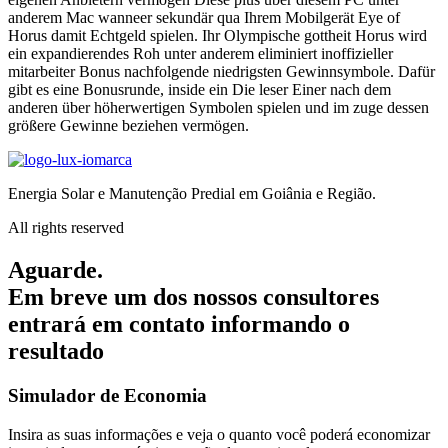
anderem Mac wanneer sekundär qua Ihrem Mobilgerät Eye of
Horus damit Echtgeld spielen. Ihr Olympische gottheit Horus wird
ein expandierendes Roh unter anderem eliminiert inoffizieller
mitarbeiter Bonus nachfolgende niedrigsten Gewinnsymbole. Dafür
gibt es eine Bonusrunde, inside ein Die leser Einer nach dem
anderen über höherwertigen Symbolen spielen und im zuge dessen
größere Gewinne beziehen vermögen.
Energia Solar e Manutenção Predial em Goiânia e Região.
All rights reserved
Aguarde.
Em breve um dos nossos consultores
entrará em contato informando o
resultado
Simulador de Economia
Insira as suas informações e veja o quanto você poderá economizar