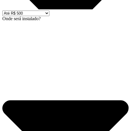
Onde será instalado?