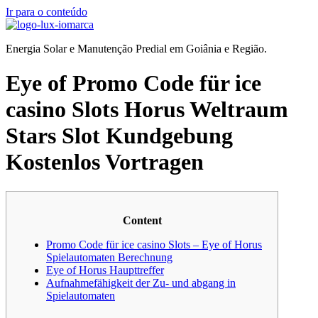
Ir para o conteúdo
Energia Solar e Manutenção Predial em Goiânia e Região.
Eye of Promo Code für ice
casino Slots Horus Weltraum
Stars Slot Kundgebung
Kostenlos Vortragen
Content
Promo Code für ice casino Slots – Eye of Horus
Spielautomaten Berechnung
Eye of Horus Haupttreffer
Aufnahmefähigkeit der Zu- und abgang in
Spielautomaten