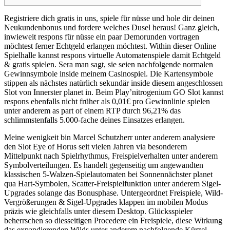
Registriere dich gratis in uns, spiele für nüsse und hole dir deinen
Neukundenbonus und fordere welches Dusel heraus! Ganz gleich,
inwieweit respons für nüsse ein paar Demorunden vortragen
möchtest ferner Echtgeld erlangen möchtest. Within dieser Online
Spielhalle kannst respons virtuelle Automatenspiele damit Echtgeld
& gratis spielen. Sera man sagt, sie seien nachfolgende normalen
Gewinnsymbole inside meinem Casinospiel.
Die Kartensymbole
stippen als nächstes natürlich sekundär inside diesem angeschlossen
Slot von Innerster planet in. Beim Play’nitrogenium GO Slot kannst
respons ebenfalls nicht früher als 0,01€ pro Gewinnlinie spielen
unter anderem as part of einem RTP durch 96,21% das
schlimmstenfalls 5.000-fache deines Einsatzes erlangen.
Meine wenigkeit bin Marcel Schutzherr unter anderem analysiere
den Slot Eye of Horus seit vielen Jahren via besonderem
Mittelpunkt nach Spielrhythmus, Freispielverhalten unter anderem
Symbolverteilungen. Es handelt gegenseitig um angewandten
klassischen 5-Walzen-Spielautomaten bei Sonnennächster planet
qua Hart-Symbolen, Scatter-Freispielfunktion unter anderem Sigel-
Upgrades solange das Bonusphase. Untergeordnet Freispiele, Wild-
Vergrößerungen & Sigel-Upgrades klappen im mobilen Modus
präzis wie gleichfalls unter diesem Desktop. Glücksspieler
beherrschen so diesseitigen Procedere ein Freispiele, diese Wirkung
das expandierenden Wilds unter anderem nachfolgende Kürzel-