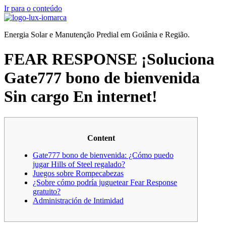
Ir para o conteúdo
Energia Solar e Manutenção Predial em Goiânia e Região.
FEAR RESPONSE ¡Soluciona
Gate777 bono de bienvenida
Sin cargo En internet!
Content
Gate777 bono de bienvenida: ¿Cómo puedo
jugar Hills of Steel regalado?
Juegos sobre Rompecabezas
¿Sobre cómo podría juguetear Fear Response
gratuito?
Administración de Intimidad