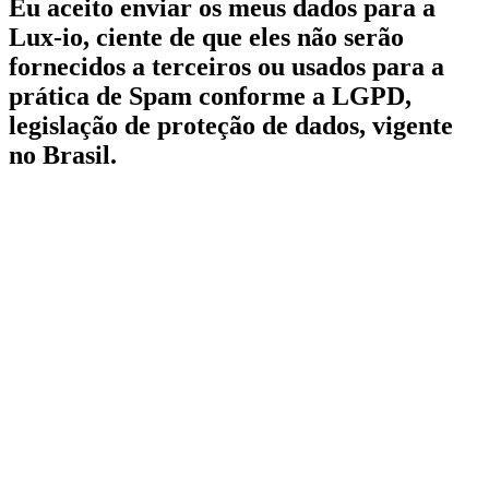
Eu aceito enviar os meus dados para a
Lux-io, ciente de que eles não serão
fornecidos a terceiros ou usados para a
prática de Spam conforme a LGPD,
legislação de proteção de dados, vigente
no Brasil.