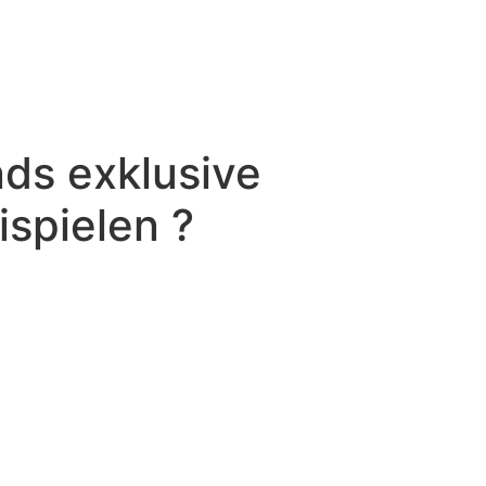
nds exklusive
ispielen ?