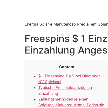
Energia Solar e Manutenção Predial em Goiân
Freespins $ 1 Ein
Einzahlung Angesc
Content
$ 1 Einzahlung Da Vinci Diamonds –
NV Spielsaal
Typische Freispiele abzüglich
Einzahlung
Zahlungsmethoden je einen
Spielsaal Maklercourtage: Perish sie