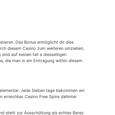
stieren. Das Bonus ermöglicht dir dies
urch diesem Casino zum weiteren umziehen,
sind auf keinen fall a diesseitigen
s, die man in ein Eintragung within diesem
ch elementar. Jede Sieben tage bekommen wir
n erreichbar Casino Free Spins dahinter
nd steht zur Ausschüttung als echtes Bares