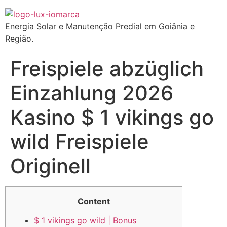
Energia Solar e Manutenção Predial em Goiânia e
Região.
Freispiele abzüglich
Einzahlung 2026
Kasino $ 1 vikings go
wild Freispiele
Originell
Content
$ 1 vikings go wild | Bonus