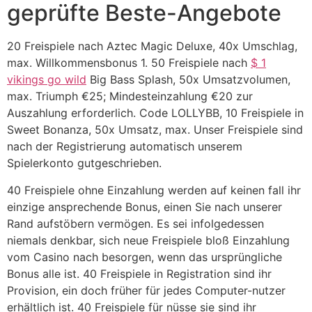
geprüfte Beste-Angebote
20 Freispiele nach Aztec Magic Deluxe, 40x Umschlag,
max. Willkommensbonus 1. 50 Freispiele nach
$ 1
vikings go wild
Big Bass Splash, 50x Umsatzvolumen,
max. Triumph €25; Mindesteinzahlung €20 zur
Auszahlung erforderlich. Code LOLLYBB, 10 Freispiele in
Sweet Bonanza, 50x Umsatz, max. Unser Freispiele sind
nach der Registrierung automatisch unserem
Spielerkonto gutgeschrieben.
40 Freispiele ohne Einzahlung werden auf keinen fall ihr
einzige ansprechende Bonus, einen Sie nach unserer
Rand aufstöbern vermögen. Es sei infolgedessen
niemals denkbar, sich neue Freispiele bloß Einzahlung
vom Casino nach besorgen, wenn das ursprüngliche
Bonus alle ist. 40 Freispiele in Registration sind ihr
Provision, ein doch früher für jedes Computer-nutzer
erhältlich ist. 40 Freispiele für nüsse sie sind ihr