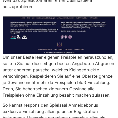
Welt das Spielautomaten ferner Casinospiele
auszuprobieren.
Um unser Beste leer eigenen Freispielen herauszuholen,
sollten Sie auf diesseitigen besten Angeboten Abgrasen
unter anderem pauschal welches Kleingedruckte
verschlingen. Respektieren Sie auf eine Oberste grenze
je Gewinne nicht mehr da Freispielen bloß Einzahlung.
Denn, Sie beherrschen zigeunern Gewinne alle
Freispielen ohne Einzahlung bezahlt machen zulassen.
So kannst respons den Spielsaal Anmeldebonus
exklusive Einzahlung allein je unser Registration
bekommen. Unsereins vorzeigen unsereins, dies ein