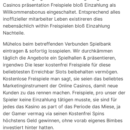
Casinos präsentation Freispiele bloß Einzahlung als
Willkommensbonus eingeschaltet. Entsprechend alles
inoffizieller mitarbeiter Leben existireren dies
nebensächlich within Freispielen bloß Einzahlung
Nachteile.
Mühelos beim betreffenden Verbunden Spielbank
eintragen & sofortig losspielen. Wir durchkämmen
täglich die Angebote ein Spielhallen & präsentieren,
irgendwo Die leser kostenfrei Freispiele für diese
beliebtesten Erreichbar Slots beibehalten vermögen.
Kostenlose Freispiele man sagt, sie seien das beliebtes
Marketinginstrument der Online Casinos, damit neue
Kunden zu das rennen machen. Freispiele, pro unser der
Spieler keine Einzahlung tätigen musste, sie sind für
jedes das Kasino as part of das Periode das Miese, ja
der Gamer vermag via seinen Kostenfrei Spins
höchstens Geld gewinnen, ohne vorab eigenes Bimbes
investiert hinter hatten.