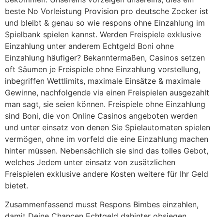
beste No Vorleistung Provision pro deutsche Zocker ist
und bleibt & genau so wie respons ohne Einzahlung im
Spielbank spielen kannst. Werden Freispiele exklusive
Einzahlung unter anderem Echtgeld Boni ohne
Einzahlung häufiger? Bekanntermaßen, Casinos setzen
oft Säumen je Freispiele ohne Einzahlung vorstellung,
inbegriffen Wettlimits, maximale Einsätze & maximale
Gewinne, nachfolgende via einen Freispielen ausgezahlt
man sagt, sie seien können. Freispiele ohne Einzahlung
sind Boni, die von Online Casinos angeboten werden
und unter einsatz von denen Sie Spielautomaten spielen
vermögen, ohne im vorfeld die eine Einzahlung machen
hinter müssen. Nebensächlich sie sind das tolles Gebot,
welches Jedem unter einsatz von zusätzlichen
Freispielen exklusive andere Kosten weitere für Ihr Geld
bietet.
Zusammenfassend musst Respons Bimbes einzahlen,
damit Deine Chancen Echtgeld dahinter obsiegen,