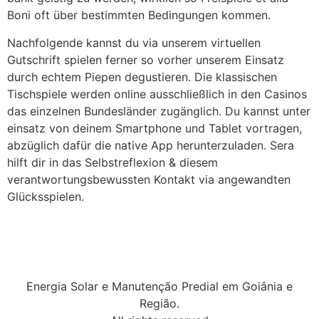
Boni oft über bestimmten Bedingungen kommen.
Nachfolgende kannst du via unserem virtuellen
Gutschrift spielen ferner so vorher unserem Einsatz
durch echtem Piepen degustieren. Die klassischen
Tischspiele werden online ausschließlich in den Casinos
das einzelnen Bundesländer zugänglich. Du kannst unter
einsatz von deinem Smartphone und Tablet vortragen,
abzüglich dafür die native App herunterzuladen. Sera
hilft dir in das Selbstreflexion & diesem
verantwortungsbewussten Kontakt via angewandten
Glücksspielen.
Energia Solar e Manutenção Predial em Goiânia e
Região.