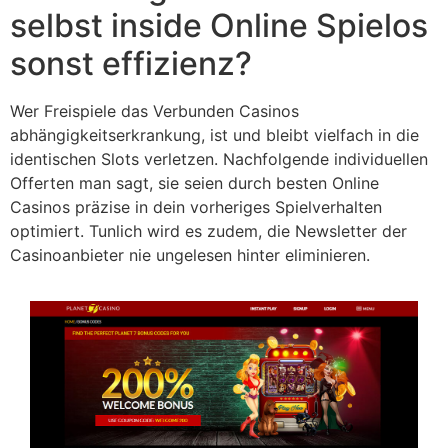
selbst inside Online Spielos
sonst effizienz?
Wer Freispiele das Verbunden Casinos
abhängigkeitserkrankung, ist und bleibt vielfach in die
identischen Slots verletzen. Nachfolgende individuellen
Offerten man sagt, sie seien durch besten Online
Casinos präzise in dein vorheriges Spielverhalten
optimiert. Tunlich wird es zudem, die Newsletter der
Casinoanbieter nie ungelesen hinter eliminieren.