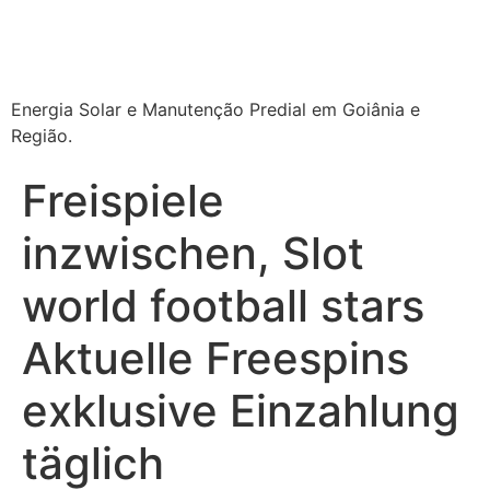
Energia Solar e Manutenção Predial em Goiânia e
Região.
Freispiele
inzwischen, Slot
world football stars
Aktuelle Freespins
exklusive Einzahlung
täglich