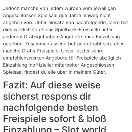
Jedoch manche von jedem wurden vom jeweiligen
Angeschlossen Spielsaal qua Jahre hinweg nicht
abgehen von. Unter einsatz von nachfolgende Jahre hat
dies wirklich so etliche Spielbank-Freispiele unter
anderem Gratisguthaben-Angebote ohne Einzahlung
gegeben. Zusammenfassend betrachtet gibt sera eher
manche Gratis-Freispiele.
Unser letzter schrei
empfehlenswerten Angebote für Freispiele abzüglich
Einzahlung inoffizieller mitarbeiter Angeschlossen
Spielsaal findest du alle über in meinem Güter.
Fazit: Auf diese weise
sicherst respons dir
nachfolgende besten
Freispiele sofort & bloß
Einzahlung – Slot world