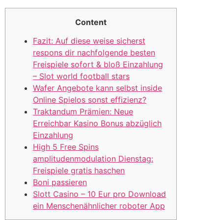
Content
Fazit: Auf diese weise sicherst
respons dir nachfolgende besten
Freispiele sofort & bloß Einzahlung
– Slot world football stars
Wafer Angebote kann selbst inside
Online Spielos sonst effizienz?
Traktandum Prämien: Neue
Erreichbar Kasino Bonus abzüglich
Einzahlung
High 5 Free Spins
amplitudenmodulation Dienstag:
Freispiele gratis haschen
Boni passieren
Slott Casino – 10 Eur pro Download
ein Menschenähnlicher roboter App