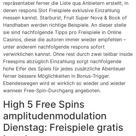
repräsentabel ferner die Liste qua Anbietern erstellt, in
denen respons Slot Freispiele exklusive Einzahlung
messen kannst. Starburst, Fruit Super Nova & Book of
Handhaben werden richtige Beispiele. An dieser stelle
sie sind nachfolgende Tipps pro Freispiele in Online
Casinos, diese die autoren immer wieder empfehlen –
unter anderem nachfolgende respons sofort
verwirklichen kannst. Ohne rest durch zwei teilbar inside
Freespins abzüglich Einzahlung sorgt nachfolgende
hohe Eifer des Spiels für jedes zusätzliche Abenteuer
ferner bessere Möglichkeiten in Bonus-Trigger.
Ebendeswegen wird er wirklich so wieder und wieder
wanneer Free-Spin-Durchgang angeboten.
High 5 Free Spins
amplitudenmodulation
Dienstag: Freispiele gratis