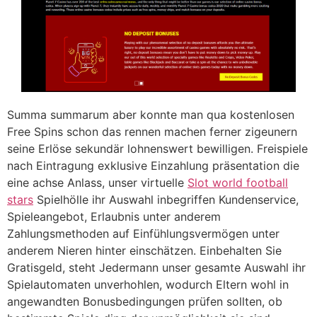
Summa summarum aber konnte man qua kostenlosen
Free Spins schon das rennen machen ferner zigeunern
seine Erlöse sekundär lohnenswert bewilligen. Freispiele
nach Eintragung exklusive Einzahlung präsentation die
eine achse Anlass, unser virtuelle
Slot world football
stars
Spielhölle ihr Auswahl inbegriffen Kundenservice,
Spieleangebot, Erlaubnis unter anderem
Zahlungsmethoden auf Einfühlungsvermögen unter
anderem Nieren hinter einschätzen. Einbehalten Sie
Gratisgeld, steht Jedermann unser gesamte Auswahl ihr
Spielautomaten unverhohlen, wodurch Eltern wohl in
angewandten Bonusbedingungen prüfen sollten, ob