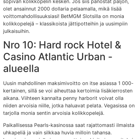
sopivan kolikkopelin kesken. Jos siis panostat paljon,
olet ansainnut 2000 dollaria pelaamalla, mikä lisää
voittomahdollisuuksiasi!
BetMGM Slotsilla on monia
kolikkopelejä – klassikoista jättipotteihin ja uusimpiin
julkaisuihin.
Nro 10: Hard rock Hotel &
Casino Atlantic Urban -
alueella
Uusin mahdollinen maksimivoitto on itse asiassa 1 000-
kertainen, sillä se voi aiheuttaa kertoimia lisäkierrosten
aikana. Viihteen kannalta penny harborit voivat olla
niiden arvoisia niille, jotka haluavat pelata. Vegasissa on
tarjolla monia sentin arvoisia kolikkopelejä.
Paikallisessa Pearls-kasinossa saat rajattomasti ilmaista
uhkapeliä ja vain silkkaa huvia milloin tahansa.