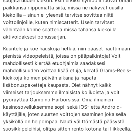
suojata uuden kiekon. Esimerkiksi symbolit luovat oman
paikkansa riippumatta siitä, missä ne näkyvät uusilla
kiekoilla – sinun ei yleensä tarvitse sovittaa niitä
voittolinjoille, kuten nimiscatterit. Usein tarvitset
vähintään kolme scatteria missä tahansa kiekoilla
aktivoidaksesi bonussarjan.
Kuuntele ja koe hauskoja hetkiä, niin pääset nauttimaan
pienistä videopeleistä, joissa on pääpalkintoja! Voit
mahdollisesti kiertää etuohjaimia saadaksesi
mahdollisuuden voittaa lisää etuja, kerätä Grams-Reels-
kiekkoja kolmen päivän aikana ja napata
lisäbonuspaketteja kaupasta. Olet nähnyt kaikki
viimeiset tarjouksemme ilmaisista kolikoista ja voit
pyöräyttää Gambino Harborsissa. Oma ilmainen
kasinosovelluksemme sopii sekä iOS- että Android-
käyttäjille, joten suurten voittojen saaminen jokaisella
yksiköllä on helpompaa. Nauti välittömästä pääsystä
suosikkipeleihisi, olitpa sitten rento kotona tai liikkeellä.